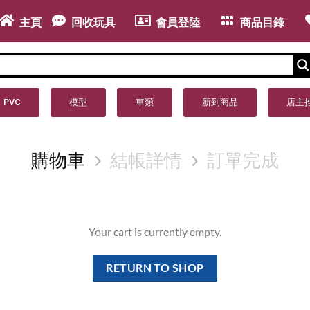
主頁
回收玩具
會員登陸
商品目錄
PVC
模型
車類
新到商品
店主
購物車
結帳詳情
訂單完成
Your cart is currently empty.
RETURN TO SHOP