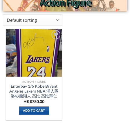
ACTION FIGURE
Enterbay 1/6 Kobe Bryant
Angeles Lakers NBA 湖人隊
洛杉磯湖人 高比 高比拜仁
HK$
780.00
ADD TO CART