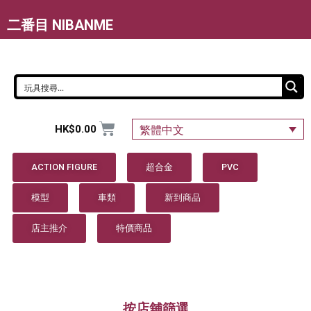
二番目 NIBANME
HK$
0.00
繁體中文
ACTION FIGURE
超合金
PVC
模型
車類
新到商品
店主推介
特價商品
按店舖篩選