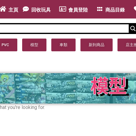
主頁
回收玩具
會員登陸
商品目錄
PVC
模型
車類
新到商品
店主
at you're looking for.