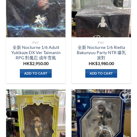
PVC
PVC
全新 Nocturne 1/6 Adult
全新 Nocturne 1/6 Rietta
Yukikaze DX Ver Taimanin
Bakunyuu Party NTR 爆乳
RPG 對魔忍 成年雪風
派對
HK$
2,950.00
HK$
3,980.00
ADD TO CART
ADD TO CART