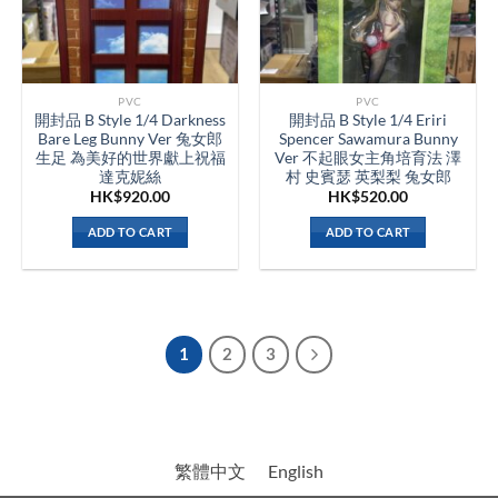
PVC
PVC
開封品 B Style 1/4 Darkness
開封品 B Style 1/4 Eriri
Bare Leg Bunny Ver 兔女郎
Spencer Sawamura Bunny
生足 為美好的世界獻上祝福
Ver 不起眼女主角培育法 澤
達克妮絲
村 史賓瑟 英梨梨 兔女郎
HK$
920.00
HK$
520.00
ADD TO CART
ADD TO CART
1
2
3
繁體中文
English