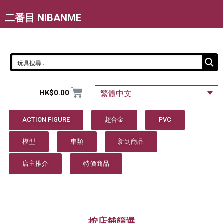
二番目 NIBANME
HK$
0.00
繁體中文
ACTION FIGURE
超合金
PVC
模型
車類
新到商品
店主推介
特價商品
按店舖篩選