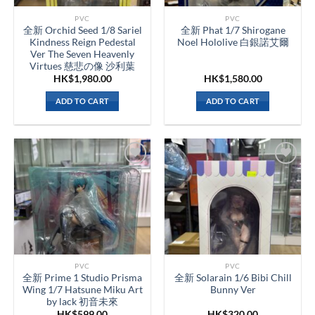
PVC
PVC
全新 Orchid Seed 1/8 Sariel
全新 Phat 1/7 Shirogane
Kindness Reign Pedestal
Noel Hololive 白銀諾艾爾
Ver The Seven Heavenly
Virtues 慈悲の像 沙利葉
HK$
1,980.00
HK$
1,580.00
ADD TO CART
ADD TO CART
PVC
PVC
全新 Prime 1 Studio Prisma
全新 Solarain 1/6 Bibi Chill
Wing 1/7 Hatsune Miku Art
Bunny Ver
by lack 初音未來
HK$
599.00
HK$
320.00