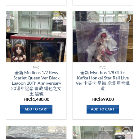
PVC
PVC
全新 Medicos 1/7 Revy
全新 Myethos 1/8 Gift+
Scarlet Queen Ver Black
Kafka Honkai Star Rail Live
Lagoon 20Th Anniversary
Ver 卡芙卡 星鐵 崩壞 星穹鐵
20週年記念 蕾葳 緋色之女
道
王 黑礁
HK$
1,480.00
HK$
599.00
ADD TO CART
ADD TO CART