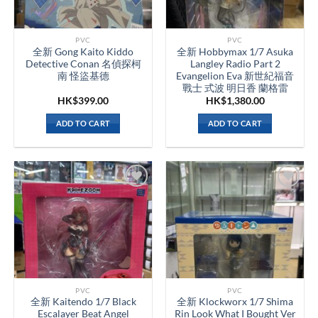
PVC
PVC
全新 Gong Kaito Kiddo
全新 Hobbymax 1/7 Asuka
Detective Conan 名偵探柯
Langley Radio Part 2
南 怪盜基德
Evangelion Eva 新世紀福音
戰士 式波 明日香 蘭格雷
HK$
399.00
HK$
1,380.00
ADD TO CART
ADD TO CART
PVC
PVC
全新 Kaitendo 1/7 Black
全新 Klockworx 1/7 Shima
Escalayer Beat Angel
Rin Look What I Bought Ver