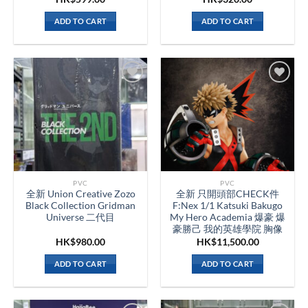
ADD TO CART
ADD TO CART
PVC
PVC
全新 Union Creative Zozo
全新 只開頭部CHECK件
Black Collection Gridman
F:Nex 1/1 Katsuki Bakugo
Universe 二代目
My Hero Academia 爆豪 爆
豪勝己 我的英雄學院 胸像
HK$
980.00
HK$
11,500.00
ADD TO CART
ADD TO CART