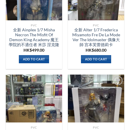
PVC
PVC
全新 Ainplex 1/7 Misha
全新 Alter 1/7 Frederica
Necron The Misfit Of
Miyamoto Fre De La Mode
Demon King Academy 魔王
Ver The Idolmaster 偶像大
學院的不適任者 米莎 涅克隆
師 宫本芙蕾德莉卡
HK$
499.00
HK$
680.00
ADD TO CART
ADD TO CART
PVC
PVC