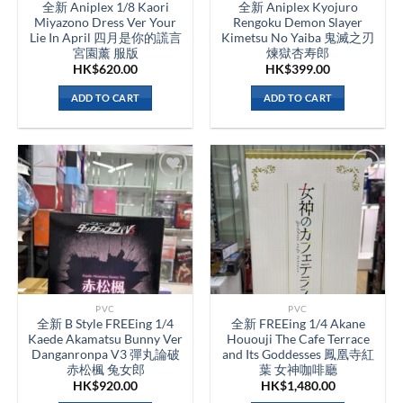
全新 Aniplex 1/8 Kaori
全新 Aniplex Kyojuro
Miyazono Dress Ver Your
Rengoku Demon Slayer
Lie In April 四月是你的謊言
Kimetsu No Yaiba 鬼滅之刃
宮園薰 服版
煉獄杏寿郎
HK$
620.00
HK$
399.00
ADD TO CART
ADD TO CART
PVC
PVC
全新 B Style FREEing 1/4
全新 FREEing 1/4 Akane
Kaede Akamatsu Bunny Ver
Hououji The Cafe Terrace
Danganronpa V3 彈丸論破
and Its Goddesses 鳳凰寺紅
赤松楓 兔女郎
葉 女神咖啡廳
HK$
920.00
HK$
1,480.00