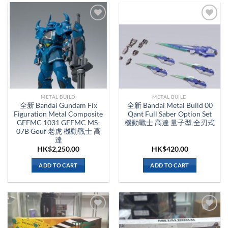
METAL BUILD
METAL BUILD
全新 Bandai Gundam Fix
全新 Bandai Metal Build 00
Figuration Metal Composite
Qant Full Saber Option Set
GFFMC 1031 GFFMC MS-
機動戰士 高達 量子型 全刃式
07B Gouf 老虎 機動戰士 高
達
HK$
2,250.00
HK$
420.00
ADD TO CART
ADD TO CART