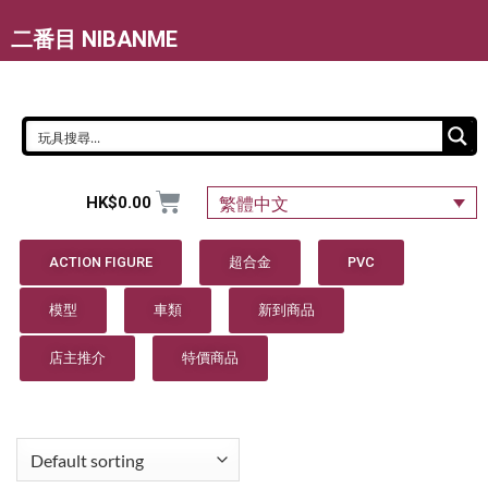
二番目 NIBANME
HK$
0.00
繁體中文
ACTION FIGURE
超合金
PVC
模型
車類
新到商品
店主推介
特價商品