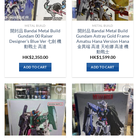
METAL BUILD
METAL BUILD
開封品 Bandai Metal Build
開封品 Bandai Metal Build
Gundam 00 Raiser
Gundam Astray Gold Frame
Designer’s Blue Ver 七劍 機
Amatsu Hana Version Hana
動戰士 高達
金異端 高達 天哈娜 高達 機
動戰士
HK$
2,350.00
HK$
1,599.00
ADD TO CART
ADD TO CART