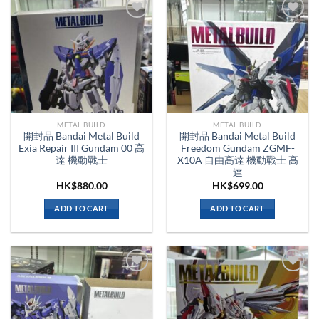
METAL BUILD
METAL BUILD
開封品 Bandai Metal Build
開封品 Bandai Metal Build
Exia Repair III Gundam 00 高
Freedom Gundam ZGMF-
達 機動戰士
X10A 自由高達 機動戰士 高
達
HK$
880.00
HK$
699.00
ADD TO CART
ADD TO CART