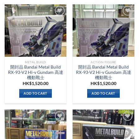
METAL BUILD
ACTION FIGURE
開封品 Bandai Metal Build
開封品 Bandai Metal Build
RX-93-V2 Hi-v Gundam 高達
RX-93-V2 Hi-v Gundam 高達
機動戰士
機動戰士
HK$
1,520.00
HK$
1,520.00
ADD TO CART
ADD TO CART