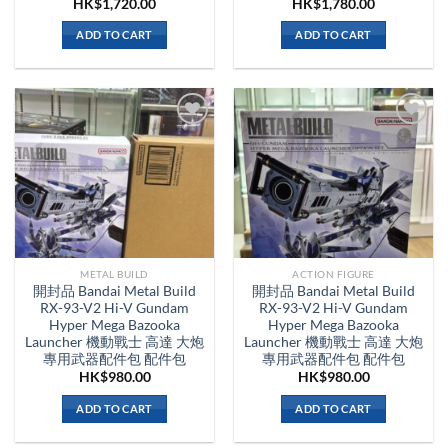
HK$
1,720.00
HK$
1,780.00
ADD TO CART
ADD TO CART
METAL BUILD
ACTION FIGURE
開封品 Bandai Metal Build
開封品 Bandai Metal Build
RX-93-V2 Hi-V Gundam
RX-93-V2 Hi-V Gundam
Hyper Mega Bazooka
Hyper Mega Bazooka
Launcher 機動戰士 高達 大炮
Launcher 機動戰士 高達 大炮
專用武器配件包 配件包
專用武器配件包 配件包
HK$
980.00
HK$
980.00
ADD TO CART
ADD TO CART