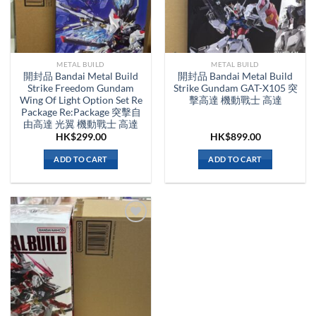
METAL BUILD
METAL BUILD
開封品 Bandai Metal Build
開封品 Bandai Metal Build
Strike Freedom Gundam
Strike Gundam GAT-X105 突
Wing Of Light Option Set Re
擊高達 機動戰士 高達
Package Re:Package 突擊自
由高達 光翼 機動戰士 高達
HK$
299.00
HK$
899.00
ADD TO CART
ADD TO CART