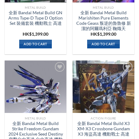
METAL BUILD
METAL BUILD
全新 Bandai Metal Build GN
全新 Bandai Metal Build
Arms Type-D Type D Option
Marishiten Pure Elements
Set 裝備套裝 機動戰士 高達
Code Geass 叛逆的魯魯修 新
潔的阿爾瑪利亞 鞠熾天
HK$
1,399.00
HK$
1,399.00
ADD TO CART
ADD TO CART
METAL BUILD
ACTION FIGURE
全新 Bandai Metal Build
全新 Bandai Metal Build X3
Strike Freedom Gundam
XM-X3 Crossbone Gundam
2024 Exclusive Seed Destiny
X3 海盜高達 機動戰士 高達