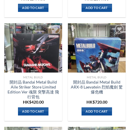
ADD TO CART
ADD TO CART
METAL BUILD
METAL BUILD
開封品 Bandai Metal Build
開封品 Bandai Metal Build
Aile Striker Store Limited
ARX-8 Laevatein 烈焰魔劍 驚
Edition Ver 魂限 突撃高達 飛
爆危機
行背包
HK$
420.00
HK$
720.00
ADD TO CART
ADD TO CART