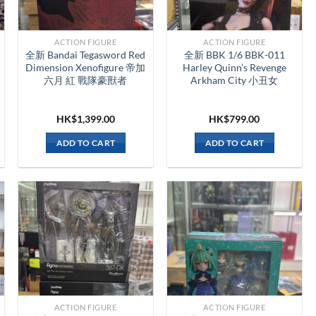
ACTION FIGURE
ACTION FIGURE
全新 Bandai Tegasword Red
全新 BBK 1/6 BBK-011
Dimension Xenofigure 帝加
Harley Quinn’s Revenge
六月 紅 戰隊豪獸者
Arkham City 小丑女
HK$
1,399.00
HK$
799.00
ADD TO CART
ADD TO CART
ACTION FIGURE
ACTION FIGURE