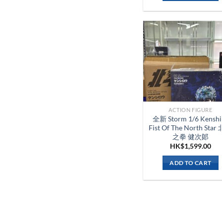
ACTION FIGURE
全新 Storm 1/6 Kenshi
Fist Of The North Sta
之拳 健次郞
HK$
1,599.00
ADD TO CART