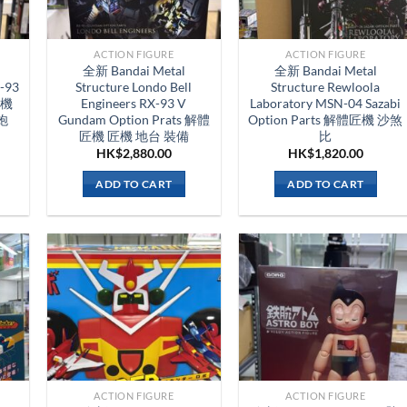
ACTION FIGURE
ACTION FIGURE
全新 Bandai Metal
全新 Bandai Metal
X-93
Structure Londo Bell
Structure Rewloola
匠機
Engineers RX-93 V
Laboratory MSN-04 Sazabi
炮
Gundam Option Prats 解體
Option Parts 解體匠機 沙煞
匠機 匠機 地台 裝備
比
HK$
2,880.00
HK$
1,820.00
ADD TO CART
ADD TO CART
ACTION FIGURE
ACTION FIGURE