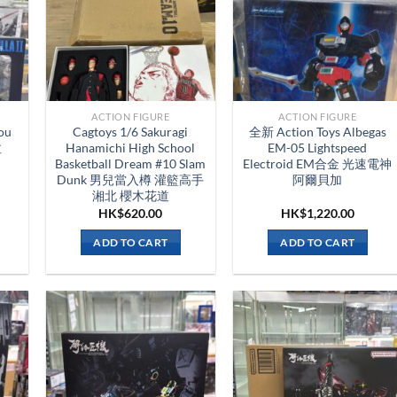
ACTION FIGURE
ACTION FIGURE
zou
Cagtoys 1/6 Sakuragi
全新 Action Toys Albegas
拉
Hanamichi High School
EM-05 Lightspeed
Basketball Dream #10 Slam
Electroid EM合金 光速電神
Dunk 男兒當入樽 灌籃高手
阿爾貝加
湘北 櫻木花道
HK$
620.00
HK$
1,220.00
ADD TO CART
ADD TO CART