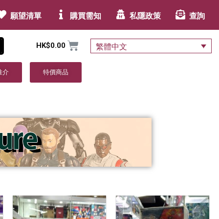
願望清單
購買需知
私隱政策
查詢
HK$
0.00
繁體中文
推介
特價商品