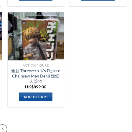
ACTION FIGURE
全新 Threezero 1/6 Figzero
Chainsaw Man Denji 鏈鋸
人 淀治
HK$
899.00
ADD TO CART