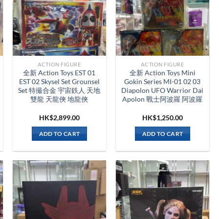
ACTION FIGURE
ACTION FIGURE
全新 Action Toys EST 01
全新 Action Toys Mini
EST 02 Skysel Set Grounsel
Gokin Series MI-01 02 03
Set 特撮合金 宇宙鉄人 天地
Diapolon UFO Warrior Dai
雙龍 天龍俠 地龍俠
Apolon 戰士阿波羅 阿波羅
HK$
2,899.00
HK$
1,250.00
ADD TO CART
ADD TO CART