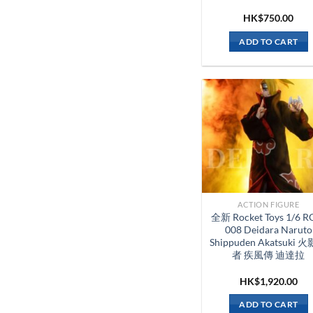
HK$
750.00
ADD TO CART
ACTION FIGURE
全新 Rocket Toys 1/6 R
008 Deidara Naruto
Shippuden Akatsuki 
者 疾風傳 迪達拉
HK$
1,920.00
ADD TO CART