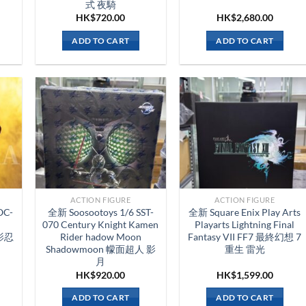
式 夜騎
HK$
720.00
HK$
2,680.00
ADD TO CART
ADD TO CART
ACTION FIGURE
ACTION FIGURE
OC-
全新 Soosootoys 1/6 SST-
全新 Square Enix Play Arts
070 Century Knight Kamen
Playarts Lightning Final
火影忍
Rider hadow Moon
Fantasy VII FF7 最終幻想 7
Shadowmoon 幪面超人 影
重生 雷光
月
HK$
920.00
HK$
1,599.00
ADD TO CART
ADD TO CART