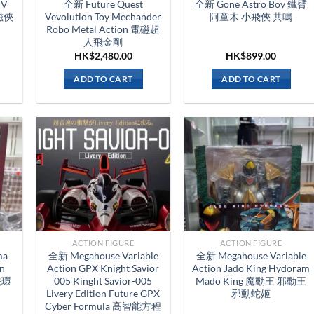
 V
全新 Future Quest
全新 Gone Astro Boy 鐵臂
電磁俠
Vevolution Toy Mechander
阿童木 小飛俠 共鳴
Robo Metal Action 電磁超
人飛金剛
HK$
2,480.00
HK$
899.00
ADD TO CART
ADD TO CART
ACTION FIGURE
ACTION FIGURE
ma
全新 Megahouse Variable
全新 Megahouse Variable
en
Action GPX Knight Savior
Action Jado King Hydoram
法環
005 Kinght Savior-005
Mado King 魔動王 邪動王
Livery Edition Future GPX
邪動蛇姬
Cyber Formula 高智能方程