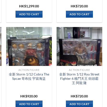
HK$
1,299.00
HK$
720.00
ADD TO CART
ADD TO CART
ACTION FIGURE
ACTION FIGURE
全新 Storm 1/12 Cobra The
全新 Storm 1/12 Ryu Street
Spcae 哥布拉 宇宙海盜
Fighter 6 格鬥天王 街頭霸
王 阿龍 隆
HK$
920.00
HK$
720.00
ADD TO CART
ADD TO CART