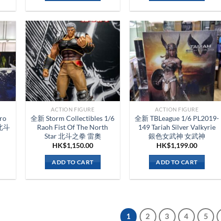
ACTION FIGURE
ACTION FIGURE
ro
全新 Storm Collectibles 1/6
全新 TBLeague 1/6 PL2019-
r 北斗
Raoh Fist Of The North
149 Tariah Silver Valkyrie
Star 北斗之拳 雷奧
銀色女武神 女武神
HK$
1,150.00
HK$
1,199.00
ADD TO CART
ADD TO CART
1
2
3
4
5