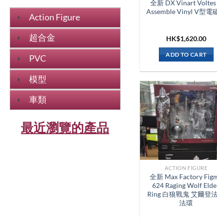
全新 DX Vinart Voltes
Assemble Vinyl V型
Action Figure
超合金
HK$
1,620.00
ADD TO CART
PVC
模型
車類
最近瀏覽的產品
ACTION FIGURE
全新 Max Factory Fig
624 Raging Wolf Eld
Ring 白狼戰鬼 艾爾登
法環