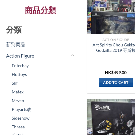
商品分類
分類
ACTION FIGURE
新到商品​
Art Spirits Chou Geki
Godzilla 2019 哥斯
Action Figure
Enterbay
HK$
499.00
Hottoys
Shf
ADD TO CART
Mafex
Mezco
Playarts改
Sideshow
Threea