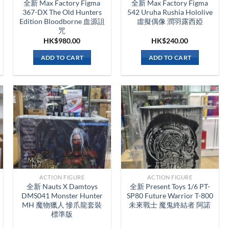
全新 Max Factory Figma
全新 Max Factory Figma
367-DX The Old Hunters
542 Uruha Rushia Hololive
Edition Bloodborne 血源詛
虛擬偶像 潤羽露西婭
咒
HK$
980.00
HK$
240.00
ADD TO CART
ADD TO CART
ACTION FIGURE
ACTION FIGURE
全新 Nauts X Damtoys
全新 Present Toys 1/6 PT-
DMS041 Monster Hunter
SP80 Future Warrior T-800
MH 魔物獵人 慘爪龍套裝
未來戰士 魔鬼終結者 阿諾
標準版