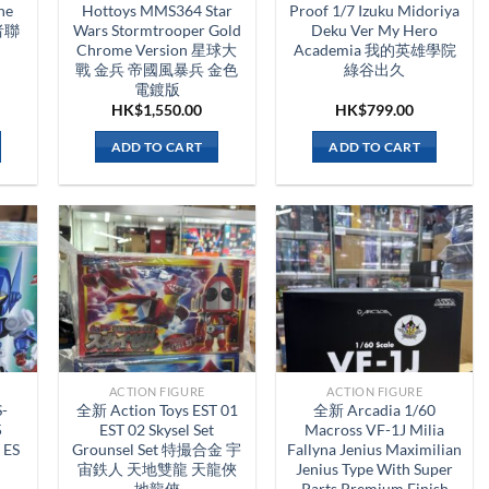
he
Hottoys MMS364 Star
Proof 1/7 Izuku Midoriya
仇者聯
Wars Stormtrooper Gold
Deku Ver My Hero
Chrome Version 星球大
Academia 我的英雄學院
戰 金兵 帝國風暴兵 金色
綠谷出久
電鍍版
HK$
1,550.00
HK$
799.00
ADD TO CART
ADD TO CART
ACTION FIGURE
ACTION FIGURE
-
全新 Action Toys EST 01
全新 Arcadia 1/60
5
EST 02 Skysel Set
Macross VF-1J Milia
 ES
Grounsel Set 特撮合金 宇
Fallyna Jenius Maximilian
宙鉄人 天地雙龍 天龍俠
Jenius Type With Super
地龍俠
Parts Premium Finish