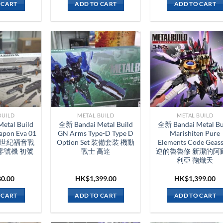
 CART
ADD TO CART
ADD TO CART
BUILD
METAL BUILD
METAL BUILD
etal Build
全新 Bandai Metal Build
全新 Bandai Metal Bu
apon Eva 01
GN Arms Type-D Type D
Marishiten Pure
a 新世紀福音戰
Option Set 裝備套裝 機動
Elements Code Geas
零號機 初號
戰士 高達
逆的魯魯修 新潔的阿
利亞 鞠熾天
80.00
HK$
1,399.00
HK$
1,399.00
 CART
ADD TO CART
ADD TO CART