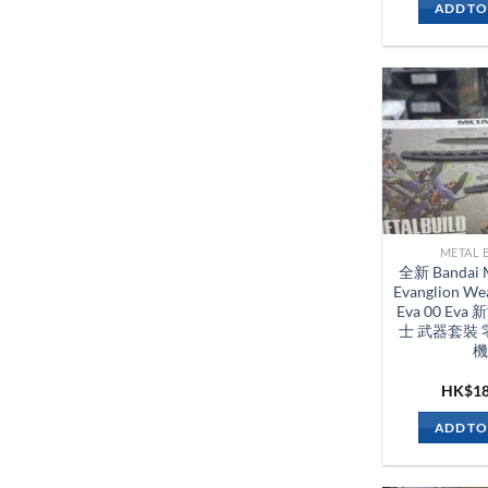
ADD TO
METAL 
全新 Bandai M
Evanglion We
Eva 00 Ev
士 武器套裝 
機
HK$
1
ADD TO