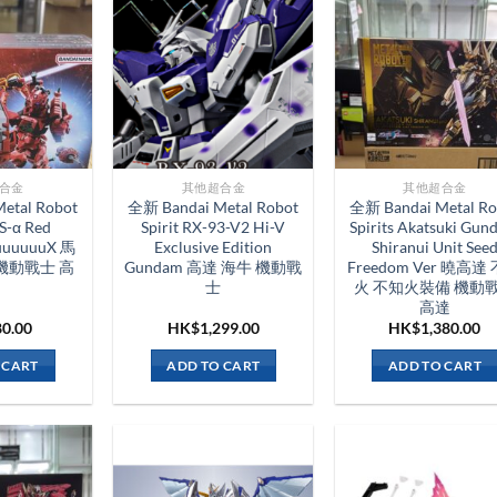
合金
其他超合金
其他超合金
etal Robot
全新 Bandai Metal Robot
全新 Bandai Metal Ro
S-α Red
Spirit RX-93-V2 Hi-V
Spirits Akatsuki Gu
uuuuuuX 馬
Exclusive Edition
Shiranui Unit See
機動戰士 高
Gundam 高達 海牛 機動戰
Freedom Ver 曉高達
士
火 不知火裝備 機動
高達
80.00
HK$
1,299.00
HK$
1,380.00
 CART
ADD TO CART
ADD TO CART