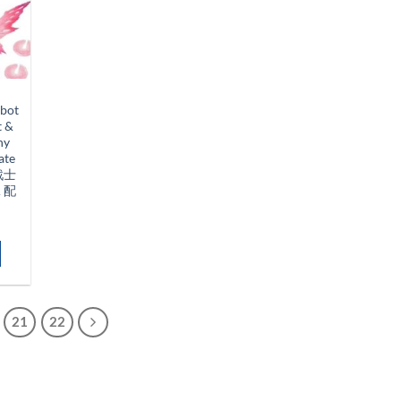
bot
t &
ny
ate
動戰士
 配
21
22