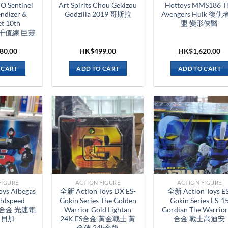
 Sentinel
Art Spirits Chou Gekizou
Hottoys MMS186 T
ndizer &
Godzilla 2019 哥斯拉
Avengers Hulk 復
et 10th
盟 變形俠醫
ry 千值練 巨靈
780.00
HK$
499.00
HK$
1,620.00
 CART
ADD TO CART
ADD TO CART
FIGURE
ACTION FIGURE
ACTION FIGURE
ys Albegas
全新 Action Toys DX ES-
全新 Action Toys ES
htspeed
Gokin Series The Golden
Gokin Series ES-1
 EM合金 光速電
Warrior Gold Lightan
Gordian The Warrior
爾貝加
24K ES合金 黃金戰士 黃
合金 戰士高迪安
金俠 24k金版