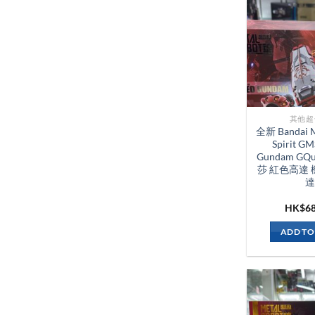
其他超
全新 Bandai M
Spirit GM
Gundam GQ
莎 紅色高達 
達
HK$
6
ADD TO