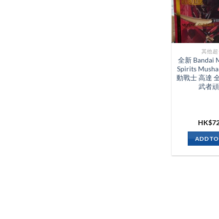
其他超
全新 Bandai M
Spirits Mush
動戰士 高達 
武者頑
HK$
7
ADD TO