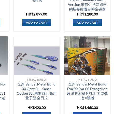
Version 米莉亞 法莉娜吉
納斯專用機 超時空要塞
HK$
2,899.00
HK$
1,280.00
ADD TO CART
ADD TO CART
METAL BUILD
METAL BUILD
Fix
全新 Bandai Metal Build
全新 Bandai Metal Build
00 Qant Full Saber
Eva 00 Eva-00 Evangelion
031
Option Set 機動戰士 高達
改 新世紀福音戰士 零號機
f 老
量子型 全刃式
改 0號機
HK$
420.00
HK$
1,460.00