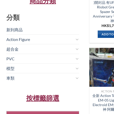
商品分類
)開封品 有UFO
Riobot Gre
Spazer S
分類
Anniversa
神
HK$
1,
新到商品​
ADD TO
Action Figure
超合金
PVC
模型
車類
ACTION 
全新 Action To
按標籤篩選
EM-05 Lig
Electroid
神 阿