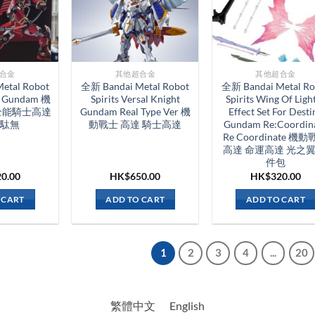
合金
其他超合金
其他超合金
etal Robot
全新 Bandai Metal Robot
全新 Bandai Metal Ro
a Gundam 機
Spirits Versal Knight
Spirits Wing Of Ligh
全能騎士高達
Gundam Real Type Ver 機
Effect Set For Desti
駄無
動戰士 高達 騎士高達
Gundam Re:Coordin
Re Coordinate 機
高達 命運高達 光之翼
件包
20.00
HK$
650.00
HK$
320.00
 CART
ADD TO CART
ADD TO CART
1
2
3
4
...
20
繁體中文
English