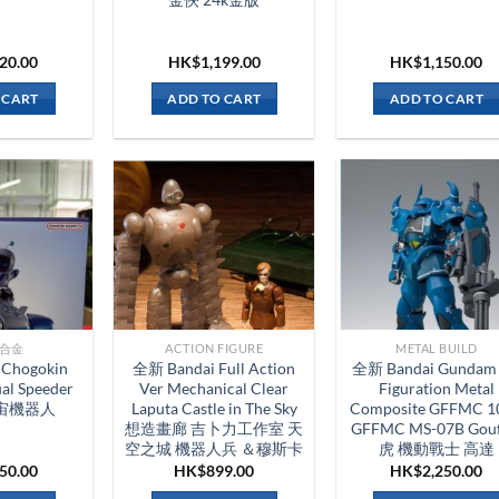
220.00
HK$
1,199.00
HK$
1,150.00
 CART
ADD TO CART
ADD TO CART
合金
ACTION FIGURE
METAL BUILD
 Chogokin
全新 Bandai Full Action
全新 Bandai Gundam 
al Speeder
Ver Mechanical Clear
Figuration Metal
宙機器人
Laputa Castle in The Sky
Composite GFFMC 1
想造畫廊 吉卜力工作室 天
GFFMC MS-07B Gou
空之城 機器人兵 ＆穆斯卡
虎 機動戰士 高達
350.00
HK$
899.00
HK$
2,250.00