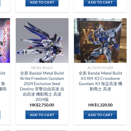
ADD TO CART
ADD TO CART
METAL BUILD
ACTION FIGURE
ild
全新 Bandai Metal Build
全新 Bandai Metal Build
Strike Freedom Gundam
X3 XM-X3 Crossbone
s 叛
2024 Exclusive Seed
Gundam X3 海盜高達 機
爾瑪
Destiny 突擊自由高達 自
動戰士 高達
由高達 機動戰士 高達
2024版
HK$
2,750.00
HK$
1,320.00
ADD TO CART
ADD TO CART