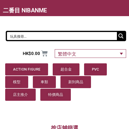
二番目 NIBANME
HK$
0.00
繁體中文
ACTION FIGURE
超合金
PVC
模型
車類
新到商品
店主推介
特價商品
按店舖篩選