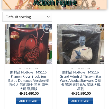
ACTION FIGURE
ACTION FIGURE
開封品 Hottoys TMS115
開封品 Hottoys TMS116
Kamen Rider Black Sun
Grand Admiral Thrawn Star
Battle Damaged Version 幪
Wars Ahsoka Starwars 亞蘇
面超人 假面騎士 黑日 南光
卡 譚諾 索龍元帥 星球大戰
太郎 戰損版
星戰
HK$
1,680.00
HK$
1,580.00
ADD TO CART
ADD TO CART