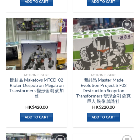
ADD TO CART
ADD TO CART
ACTION FIGURE
ACTION FIGURE
開封品 Maketoys MTCD-02
開封品 Master Made
Rioter Despotron Megatron
Evolution Project ST-02
Transformers 變形金剛 麥加
Destruction Scoprion
登
Transformers 變形金剛 薩克
巨人 胸像 誠造社
HK$
420.00
HK$
220.00
ADD TO CART
ADD TO CART