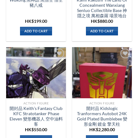
豬八戒
Concealment Wanxiang
Senluo Collectible Base 神
隱之境 萬相森羅 場景地台
HK$
199.00
HK$
880.00
ADD TO CART
ADD TO CART
ACTION FIGURE
ACTION FIGURE
開封品 Keith’s Fantasy Club
開封品 Kidslogic
KFC Stratotanker Phase
Tranformers Autobot 24K
Eleven 變形機器人 空中油料
Gold Plated Bumblebee 變
客
形金剛 鍍金 擎天柱
HK$
550.00
HK$
2,280.00