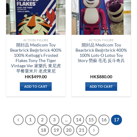
ACTION FIGURE
ACTION FIGURE
開封品 Medicom Toy
開封品 Medicom Toy
Bearbrick Be@rbrick 400%
Bearbrick Be@rbrick 400%
100% Kellogg’s Frosted
100% Lots-O Lotso Toy
Flakes Tony The Tiger
Story 勞蘇 毛毛 反斗奇兵
Vintage Ver 家樂氏 東尼虎
早餐粟米片 老虎東尼
HK$
499.00
HK$
880.00
ADD TO CART
ADD TO CART
1
2
3
...
14
15
16
17
18
19
20
21