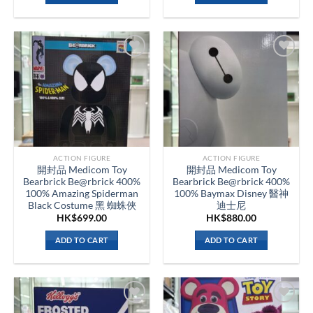
ACTION FIGURE
ACTION FIGURE
開封品 Medicom Toy
開封品 Medicom Toy
Bearbrick Be@rbrick 400%
Bearbrick Be@rbrick 400%
100% Amazing Spiderman
100% Baymax Disney 醫神
Black Costume 黑 蜘蛛俠
迪士尼
HK$
699.00
HK$
880.00
ADD TO CART
ADD TO CART