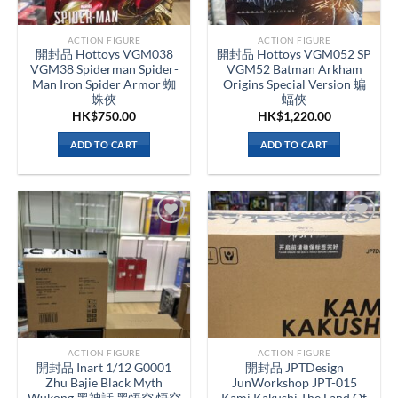
ACTION FIGURE
ACTION FIGURE
開封品 Hottoys VGM038
開封品 Hottoys VGM052 SP
VGM38 Spiderman Spider-
VGM52 Batman Arkham
Man Iron Spider Armor 蜘
Origins Special Version 蝙
蛛俠
蝠俠
HK$
750.00
HK$
1,220.00
ADD TO CART
ADD TO CART
ACTION FIGURE
ACTION FIGURE
開封品 Inart 1/12 G0001
開封品 JPTDesign
Zhu Bajie Black Myth
JunWorkshop JPT-015
Wukong 黑神話 黑悟空 悟空
Kami Kakushi The Land Of