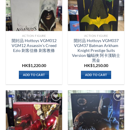
ACTION FIGURE
ACTION FIGURE
開封品 Hottoys VGM012
開封品 Hottoys VGM037
VGM12 Assassin’s Creed
VGM37 Batman Arkham
Ezio 刺客信條 刺客教條
Knight Prestige Suits
Version 蝙蝠俠 阿卡漢騎士
黑金
HK$
1,220.00
HK$
1,250.00
ADD TO CART
ADD TO CART