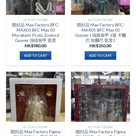
ACTION FIGURE
ACTION FIGURE
開封品 Max Factory BFC-
開封品 Max Factory BFC-
MAX03 BFC Max 03
MAX05 BFC Max 05
Murakami Proto Zoalord
Guyver I 強殖裝甲 1號 卡爾
Guyver 強殖裝甲 凱普
巴 加爾巴 凱普1
HK$
980.00
HK$
350.00
ADD TO CART
ADD TO CART
ACTION FIGURE
ACTION FIGURE
開封品 Max Factory Figma
開封品 Max Factory Figma