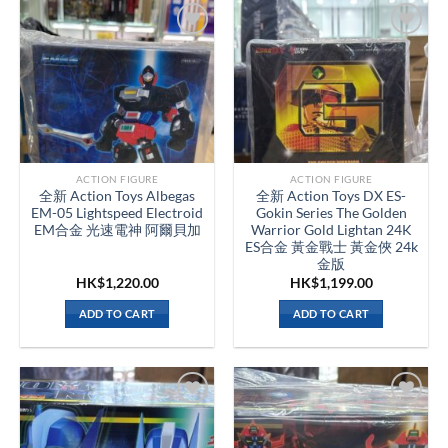
ACTION FIGURE
ACTION FIGURE
全新 Action Toys Albegas
全新 Action Toys DX ES-
EM-05 Lightspeed Electroid
Gokin Series The Golden
EM合金 光速電神 阿爾貝加
Warrior Gold Lightan 24K
ES合金 黃金戰士 黃金俠 24k
金版
HK$
1,220.00
HK$
1,199.00
ADD TO CART
ADD TO CART