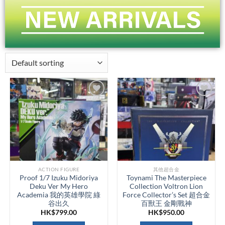
ACTION FIGURE
其他超合金
Proof 1/7 Izuku Midoriya
Toynami The Masterpiece
Deku Ver My Hero
Collection Voltron Lion
Academia 我的英雄學院 綠
Force Collector’s Set 超合金
谷出久
百獸王 金剛戰神
HK$
799.00
HK$
950.00