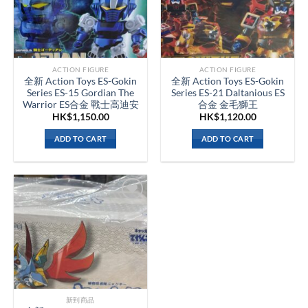
ACTION FIGURE
ACTION FIGURE
全新 Action Toys ES-Gokin
全新 Action Toys ES-Gokin
Series ES-15 Gordian The
Series ES-21 Daltanious ES
Warrior ES合金 戰士高迪安
合金 金毛獅王
HK$
1,150.00
HK$
1,120.00
ADD TO CART
ADD TO CART
新到商品​