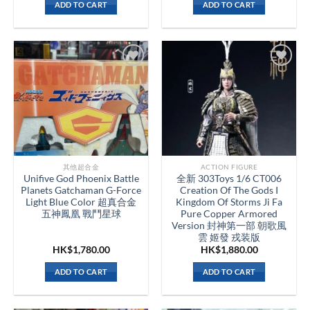
ADD TO CART
ADD TO CART
其他超合金
ACTION FIGURE
Unifive God Phoenix Battle
全新 303Toys 1/6 CT006
Planets Gatchaman G-Force
Creation Of The Gods I
Light Blue Color 超真合金
Kingdom Of Storms Ji Fa
五神鳳凰 戰鬥星球
Pure Copper Armored
Version 封神第一部 朝歌風
雲 姬發 戎装版
HK$
1,780.00
HK$
1,880.00
ADD TO CART
ADD TO CART