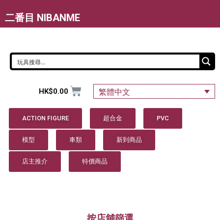
二番目 NIBANME
HK$
0.00
繁體中文
ACTION FIGURE
超合金
PVC
模型
車類
新到商品
店主推介
特價商品
按店舖篩選