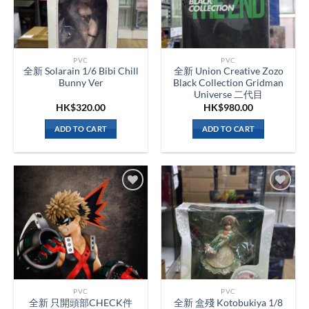
PVC
PVC
全新 Solarain 1/6 Bibi Chill
全新 Union Creative Zozo
Bunny Ver
Black Collection Gridman
Universe 二代目
HK$
320.00
HK$
980.00
ADD TO CART
ADD TO CART
PVC
PVC
全新 只開頭部CHECK件
全新 盒殘 Kotobukiya 1/8