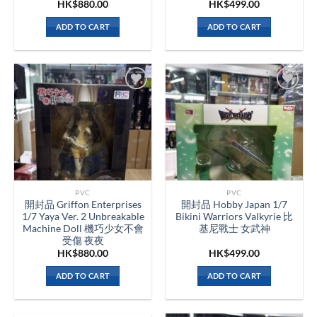
HK$
880.00
HK$
499.00
ADD TO CART
ADD TO CART
PVC
PVC
開封品 Griffon Enterprises
開封品 Hobby Japan 1/7
1/7 Yaya Ver. 2 Unbreakable
Bikini Warriors Valkyrie 比
Machine Doll 機巧少女不會
基尼戰士 女武神
受傷 夜夜
HK$
880.00
HK$
499.00
ADD TO CART
ADD TO CART