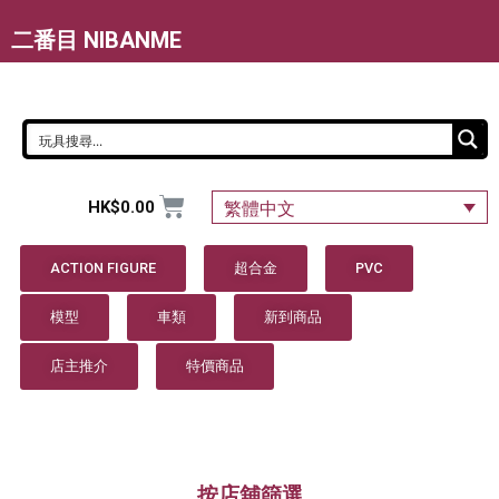
二番目 NIBANME
HK$
0.00
繁體中文
ACTION FIGURE
超合金
PVC
模型
車類
新到商品
店主推介
特價商品
按店舖篩選