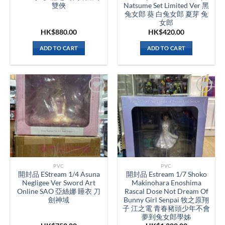
雙俠
Natsume Set Limited Ver 黑
兔女郎 葵 白兔女郎 夏芽 兔
女郎
HK$
880.00
HK$
420.00
ADD TO CART
ADD TO CART
PVC
PVC
開封品 EStream 1/4 Asuna
開封品 Estream 1/7 Shoko
Negligee Ver Sword Art
Makinohara Enoshima
Online SAO 亞絲娜 睡衣 刀
Rascal Dose Not Dream Of
劍神域
Bunny Girl Senpai 牧之原翔
子 江之電 青春豬頭少年不會
夢到兔女郎學姊