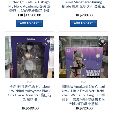
F:Nex 1/1 Katsuki Bakugo
Amil Manaflare Shining
My Hero Academia 爆豪 爆
Blade 壽屋 光明之刃 亞蜜兒
豪勝己 我的英雄學院 胸像
HK$
11,500.00
HK$
780.00
ADD TO CART
ADD TO CART
PVC
PVC
全新 附特典色紙 Hanabee
開封品 Amakuni 1/6 Yanagi
1/6 Ishimi Yokoyama Black
Uzaki Little Devil Ver Uzaki-
One Piece Dress Ver 橫山石
chan Wants To Hang Out 宇
見 黑禮服
崎月小悪魔 宇崎學妹想要玩
天國 柳宇崎 小惡魔
HK$
599.00
HK$
720.00