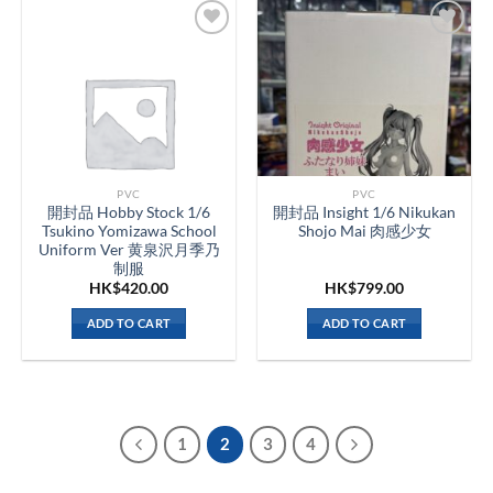
PVC
PVC
開封品 Hobby Stock 1/6
開封品 Insight 1/6 Nikukan
Tsukino Yomizawa School
Shojo Mai 肉感少女
Uniform Ver 黄泉沢月季乃
制服
HK$
420.00
HK$
799.00
ADD TO CART
ADD TO CART
1
2
3
4