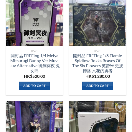
PVC
PVC
開封品 FREEing 1/4 Meiya
開封品 FREEing 1/8 Flamie
Mitsurugi Bunny Ver Muv-
Spidlow Rokka Braves Of
Luv Alternative 御劍冥夜 兔
The Six Flowers 芙蕾米 史披
女郎
德洛 六花的勇者
HK$
520.00
HK$
1,280.00
ADD TO CART
ADD TO CART