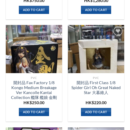
HK$
750.00
HK$
1,280.00
ADD TO CART
ADD TO CART
PVC
PVC
開封品 Fax Factory 1/8
開封品 First Class 1/8
Kongo Medium Breakage
Spider Girl Oh Great Naked
Ver Kancolle Kantai
Star 大暮維人
Collection 艦隊 艦娘 金剛
HK$
250.00
HK$
220.00
ADD TO CART
ADD TO CART