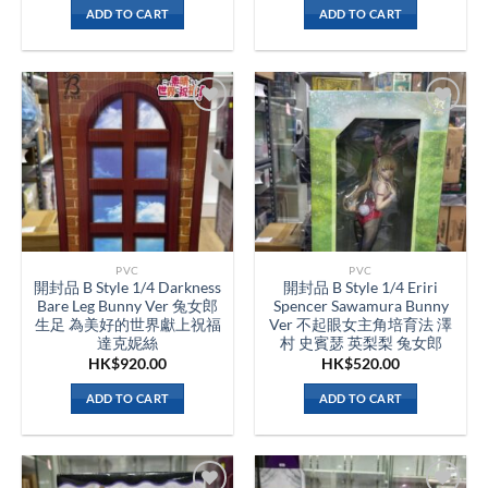
ADD TO CART
ADD TO CART
PVC
PVC
開封品 B Style 1/4 Darkness
開封品 B Style 1/4 Eriri
Bare Leg Bunny Ver 兔女郎
Spencer Sawamura Bunny
生足 為美好的世界獻上祝福
Ver 不起眼女主角培育法 澤
達克妮絲
村 史賓瑟 英梨梨 兔女郎
HK$
920.00
HK$
520.00
ADD TO CART
ADD TO CART