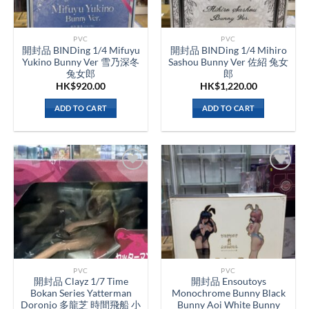
PVC
PVC
開封品 BINDing 1/4 Mifuyu
開封品 BINDing 1/4 Mihiro
Yukino Bunny Ver 雪乃深冬
Sashou Bunny Ver 佐紹 兔女
兔女郎
郎
HK$
920.00
HK$
1,220.00
ADD TO CART
ADD TO CART
PVC
PVC
開封品 Clayz 1/7 Time
開封品 Ensoutoys
Bokan Series Yatterman
Monochrome Bunny Black
Doronjo 多龍芝 時間飛船 小
Bunny Aoi White Bunny