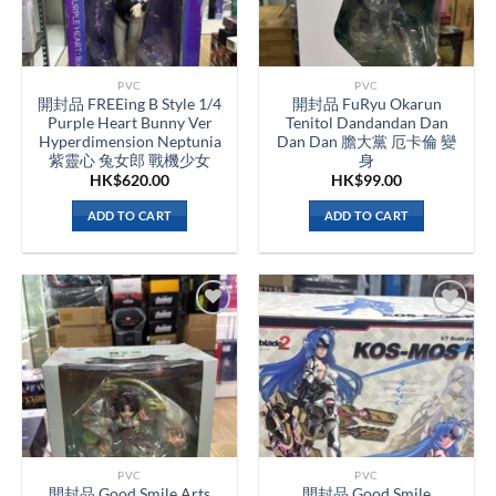
PVC
PVC
開封品 FREEing B Style 1/4
開封品 FuRyu Okarun
Purple Heart Bunny Ver
Tenitol Dandandan Dan
Hyperdimension Neptunia
Dan Dan 膽大黨 厄卡倫 變
紫靈心 兔女郎 戰機少女
身
HK$
620.00
HK$
99.00
ADD TO CART
ADD TO CART
PVC
PVC
開封品 Good Smile Arts
開封品 Good Smile