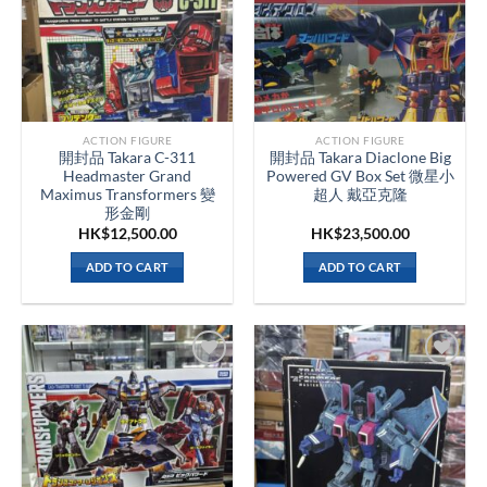
ACTION FIGURE
ACTION FIGURE
開封品 Takara C-311
開封品 Takara Diaclone Big
Headmaster Grand
Powered GV Box Set 微星小
Maximus Transformers 變
超人 戴亞克隆
形金剛
HK$
12,500.00
HK$
23,500.00
ADD TO CART
ADD TO CART