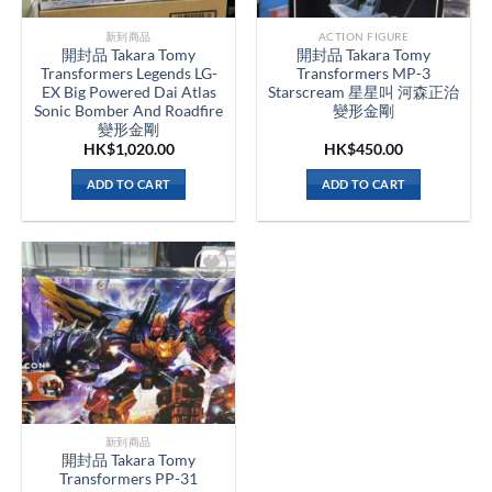
新到商品​
ACTION FIGURE
開封品 Takara Tomy
開封品 Takara Tomy
Transformers Legends LG-
Transformers MP-3
EX Big Powered Dai Atlas
Starscream 星星叫 河森正治
Sonic Bomber And Roadfire
變形金剛
變形金剛
HK$
1,020.00
HK$
450.00
ADD TO CART
ADD TO CART
新到商品​
開封品 Takara Tomy
Transformers PP-31