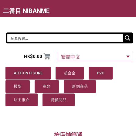
二番目 NIBANME
HK$
0.00
繁體中文
ACTION FIGURE
超合金
PVC
模型
車類
新到商品
店主推介
特價商品
按店舖篩選