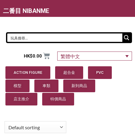
二番目 NIBANME
HK$
0.00
繁體中文
ACTION FIGURE
超合金
PVC
模型
車類
新到商品
店主推介
特價商品