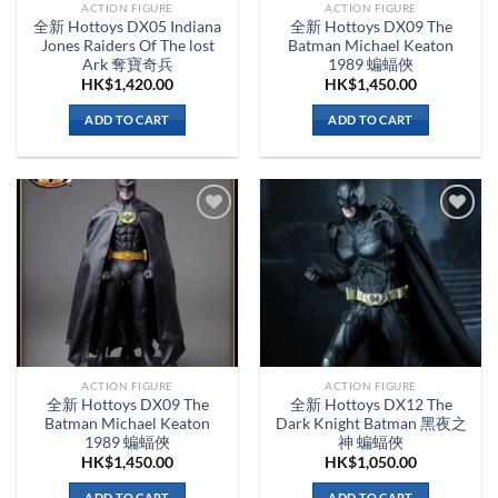
ACTION FIGURE
ACTION FIGURE
全新 Hottoys DX05 Indiana
全新 Hottoys DX09 The
Jones Raiders Of The lost
Batman Michael Keaton
Ark 奪寶奇兵
1989 蝙蝠俠
HK$
1,420.00
HK$
1,450.00
ADD TO CART
ADD TO CART
ACTION FIGURE
ACTION FIGURE
全新 Hottoys DX09 The
全新 Hottoys DX12 The
Batman Michael Keaton
Dark Knight Batman 黑夜之
1989 蝙蝠俠
神 蝙蝠俠
HK$
1,450.00
HK$
1,050.00
ADD TO CART
ADD TO CART