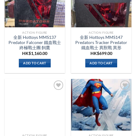
ACTION FIGURE
ACTION FIGURE
全新 Hottoys MMS137
全新 Hottoys MMS147
Predator Falconer 鐵血戰士
Predators Tracker Predator
終極戰士團 飼鷹
鐵血戰士 異獸戰 異形
HK$
1,160.00
HK$
699.00
ADD TO CART
ADD TO CART
ACTION FIGURE
ACTION FIGURE