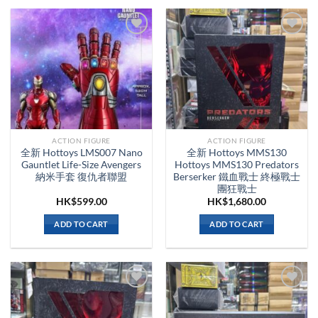
ACTION FIGURE
ACTION FIGURE
全新 Hottoys LMS007 Nano
全新 Hottoys MMS130
Gauntlet Life-Size Avengers
Hottoys MMS130 Predators
納米手套 復仇者聯盟
Berserker 鐵血戰士 終極戰士
團狂戰士
HK$
599.00
HK$
1,680.00
ADD TO CART
ADD TO CART