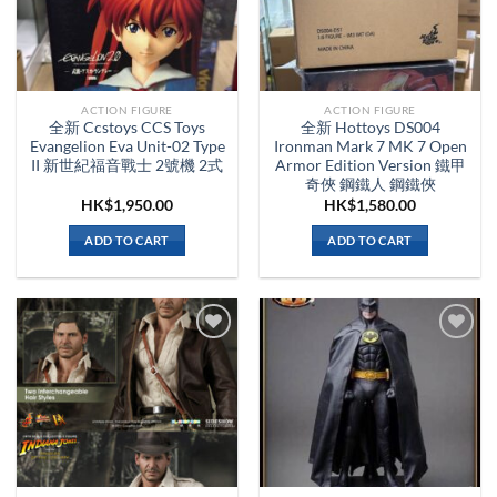
ACTION FIGURE
ACTION FIGURE
全新 Ccstoys CCS Toys
全新 Hottoys DS004
Evangelion Eva Unit-02 Type
Ironman Mark 7 MK 7 Open
II 新世紀福音戰士 2號機 2式
Armor Edition Version 鐵甲
奇俠 鋼鐵人 鋼鐵俠
HK$
1,950.00
HK$
1,580.00
ADD TO CART
ADD TO CART