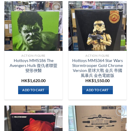
ACTION FIGURE
ACTION FIGURE
Hottoys MMS186 The
Hottoys MMS364 Star Wars
Avengers Hulk 復仇者聯盟
Stormtrooper Gold Chrome
變形俠醫
Version 星球大戰 金兵 帝國
風暴兵 金色電鍍版
HK$
1,620.00
HK$
1,550.00
ADD TO CART
ADD TO CART