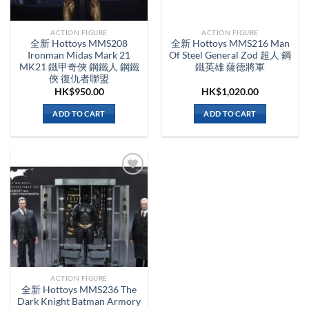
ACTION FIGURE
ACTION FIGURE
全新 Hottoys MMS208
全新 Hottoys MMS216 Man
Ironman Midas Mark 21
Of Steel General Zod 超人 鋼
MK21 鐵甲奇俠 鋼鐵人 鋼鐵
鐵英雄 薩德將軍
俠 復仇者聯盟
HK$
950.00
HK$
1,020.00
ADD TO CART
ADD TO CART
ACTION FIGURE
全新 Hottoys MMS236 The
Dark Knight Batman Armory