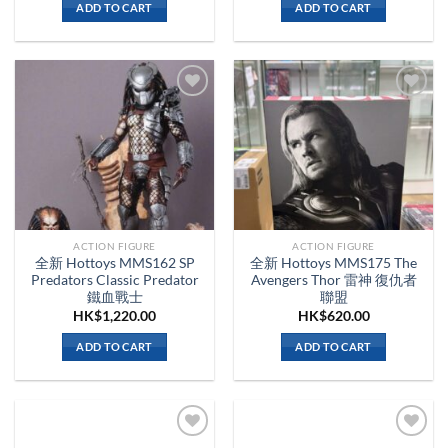
ADD TO CART
ADD TO CART
ACTION FIGURE
ACTION FIGURE
全新 Hottoys MMS162 SP
全新 Hottoys MMS175 The
Predators Classic Predator
Avengers Thor 雷神 復仇者
鐵血戰士
聯盟
HK$
1,220.00
HK$
620.00
ADD TO CART
ADD TO CART