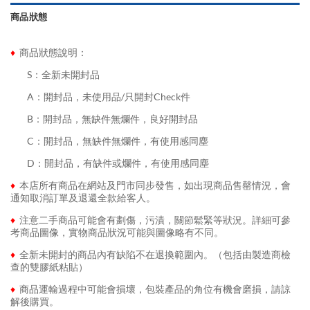
商品狀態
♦
商品狀態說明：
........
S：全新未開封品
........
A：開封品，未使用品/只開封Check件
........
B：開封品，無缺件無爛件，良好開封品
........
C：開封品，無缺件無爛件，有使用感同塵
........
D：開封品，有缺件或爛件，有使用感同塵
♦
本店所有商品在網站及門市同步發售，如出現商品售罄情況，會
通知取消訂單及退還全款給客人。
♦
注意二手商品可能會有劃傷，污漬，關節鬆緊等狀況。詳細可參
考商品圖像，實物商品狀況可能與圖像略有不同。
♦
全新未開封的商品內有缺陷不在退換範圍內。（包括由製造商檢
查的雙膠紙粘貼）
♦
商品運輸過程中可能會損壞，包裝產品的角位有機會磨損，請諒
解後購買。