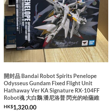
開封品 Bandai Robot Spirits Penelope
Odysseus Gundam Fixed Flight Unit
Hathaway Ver KA Signature RX-104FF
Robot魂 大白鵝 潘尼洛普 閃光的哈薩維
1,320.00
HK$