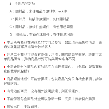
........
S：全新未開封品
........
A：開封品，未使用品/只開封Check件
........
B：開封品，無缺件無爛件，良好開封品
........
C：開封品，無缺件無爛件，有使用感同塵
........
D：開封品，有缺件或爛件，有使用感同塵
♦
本店所有商品在網站及門市同步發售，如出現商品售罄情況，會
通知取消訂單及退還全款給客人。
♦
注意二手商品可能會有劃傷，污漬，關節鬆緊等狀況。詳細可參
考商品圖像，實物商品狀況可能與圖像略有不同。
♦
全新未開封的商品內有缺陷不在退換範圍內。（包括由製造商檢
查的雙膠紙粘貼）
♦
商品運輸過程中可能會損壞，包裝產品的角位有機會磨損，請諒
解後購買。
♦
有電池的商品，沒有額外說明損壞，則正常運作。
♦
不能保證每盒商品外盒可以像新一樣，完美主義者切勿購買。
♦
貨物出門，不設退換。