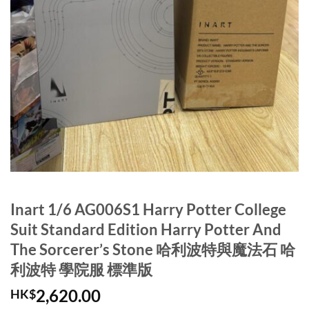
Inart 1/6 AG006S1 Harry Potter College
Suit Standard Edition Harry Potter And
The Sorcerer’s Stone 哈利波特與魔法石 哈
利波特 學院服 標準版
2,620.00
HK$