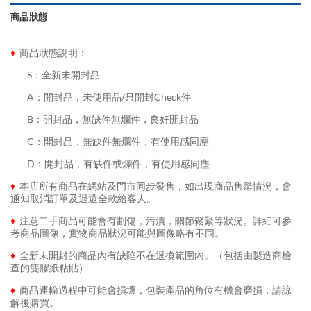
商品狀態
♦
商品狀態說明：
........
S：全新未開封品
........
A：開封品，未使用品/只開封Check件
........
B：開封品，無缺件無爛件，良好開封品
........
C：開封品，無缺件無爛件，有使用感同塵
........
D：開封品，有缺件或爛件，有使用感同塵
♦
本店所有商品在網站及門市同步發售，如出現商品售罄情況，會
通知取消訂單及退還全款給客人。
♦
注意二手商品可能會有劃傷，污漬，關節鬆緊等狀況。詳細可參
考商品圖像，實物商品狀況可能與圖像略有不同。
♦
全新未開封的商品內有缺陷不在退換範圍內。（包括由製造商檢
查的雙膠紙粘貼）
♦
商品運輸過程中可能會損壞，包裝產品的角位有機會磨損，請諒
解後購買。