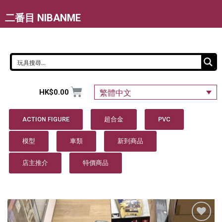
二番目 NIBANME
HK$
0.00
繁體中文
ACTION FIGURE
超合金
PVC
模型
車類
新到商品
店主推介
特價商品