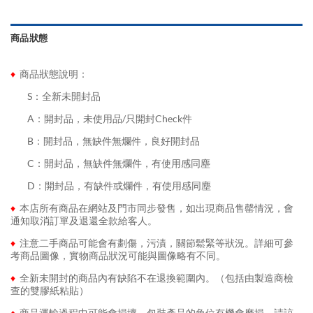
商品狀態
♦
商品狀態說明：
........
S：全新未開封品
........
A：開封品，未使用品/只開封Check件
........
B：開封品，無缺件無爛件，良好開封品
........
C：開封品，無缺件無爛件，有使用感同塵
........
D：開封品，有缺件或爛件，有使用感同塵
♦
本店所有商品在網站及門市同步發售，如出現商品售罄情況，會
通知取消訂單及退還全款給客人。
♦
注意二手商品可能會有劃傷，污漬，關節鬆緊等狀況。詳細可參
考商品圖像，實物商品狀況可能與圖像略有不同。
♦
全新未開封的商品內有缺陷不在退換範圍內。（包括由製造商檢
查的雙膠紙粘貼）
♦
商品運輸過程中可能會損壞，包裝產品的角位有機會磨損，請諒