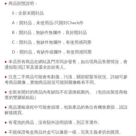
♦
商品狀態說明：
........
S：全新未開封品
........
A：開封品，未使用品/只開封Check件
........
B：開封品，無缺件無爛件，良好開封品
........
C：開封品，無缺件無爛件，有使用感同塵
........
D：開封品，有缺件或爛件，有使用感同塵
♦
本店所有商品在網站及門市同步發售，如出現商品售罄情況，會
通知取消訂單及退還全款給客人。
♦
注意二手商品可能會有劃傷，污漬，關節鬆緊等狀況。詳細可參
考商品圖像，實物商品狀況可能與圖像略有不同。
♦
全新未開封的商品內有缺陷不在退換範圍內。（包括由製造商檢
查的雙膠紙粘貼）
♦
商品運輸過程中可能會損壞，包裝產品的角位有機會磨損，請諒
解後購買。
♦
有電池的商品，沒有額外說明損壞，則正常運作。
♦
不能保證每盒商品外盒可以像新一樣，完美主義者切勿購買。