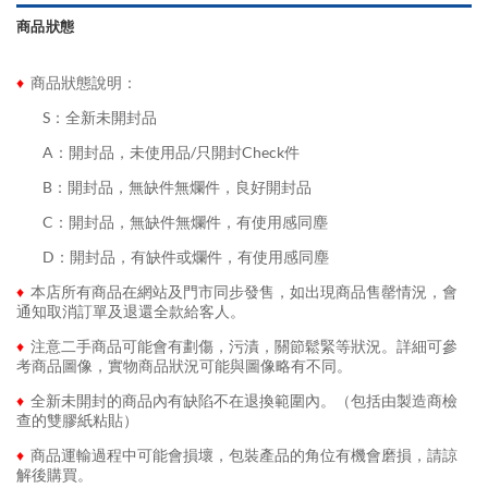
商品狀態
♦
商品狀態說明：
........
S：全新未開封品
........
A：開封品，未使用品/只開封Check件
........
B：開封品，無缺件無爛件，良好開封品
........
C：開封品，無缺件無爛件，有使用感同塵
........
D：開封品，有缺件或爛件，有使用感同塵
♦
本店所有商品在網站及門市同步發售，如出現商品售罄情況，會
通知取消訂單及退還全款給客人。
♦
注意二手商品可能會有劃傷，污漬，關節鬆緊等狀況。詳細可參
考商品圖像，實物商品狀況可能與圖像略有不同。
♦
全新未開封的商品內有缺陷不在退換範圍內。（包括由製造商檢
查的雙膠紙粘貼）
♦
商品運輸過程中可能會損壞，包裝產品的角位有機會磨損，請諒
解後購買。