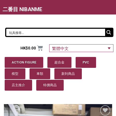
二番目 NIBANME
HK$
0.00
繁體中文
ACTION FIGURE
超合金
PVC
模型
車類
新到商品
店主推介
特價商品