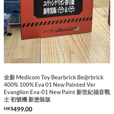
全新 Medicom Toy Bearbrick Be@rbrick
400% 100% Eva 01 New Painted Ver
Evanglion Eva-01 New Paint 新世紀福音戰
士 初號機 新塗裝版
499.00
HK$