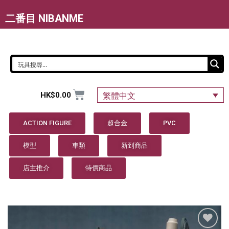
二番目 NIBANME
HK$
0.00
繁體中文
ACTION FIGURE
超合金
PVC
模型
車類
新到商品
店主推介
特價商品