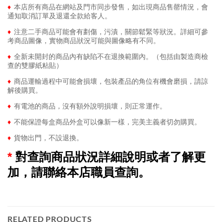
♦
本店所有商品在網站及門市同步發售，如出現商品售罄情況，會
通知取消訂單及退還全款給客人。
♦
注意二手商品可能會有劃傷，污漬，關節鬆緊等狀況。詳細可參
考商品圖像，實物商品狀況可能與圖像略有不同。
♦
全新未開封的商品內有缺陷不在退換範圍內。（包括由製造商檢
查的雙膠紙粘貼）
♦
商品運輸過程中可能會損壞，包裝產品的角位有機會磨損，請諒
解後購買。
♦
有電池的商品，沒有額外說明損壞，則正常運作。
♦
不能保證每盒商品外盒可以像新一樣，完美主義者切勿購買。
♦
貨物出門，不設退換。
*
對查詢商品狀況詳細說明或者了解更
加，請聯絡本店職員查詢。
RELATED PRODUCTS