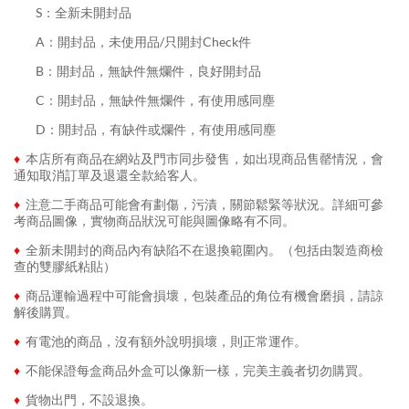
........
S：全新未開封品
........
A：開封品，未使用品/只開封Check件
........
B：開封品，無缺件無爛件，良好開封品
........
C：開封品，無缺件無爛件，有使用感同塵
........
D：開封品，有缺件或爛件，有使用感同塵
♦
本店所有商品在網站及門市同步發售，如出現商品售罄情況，會
通知取消訂單及退還全款給客人。
♦
注意二手商品可能會有劃傷，污漬，關節鬆緊等狀況。詳細可參
考商品圖像，實物商品狀況可能與圖像略有不同。
♦
全新未開封的商品內有缺陷不在退換範圍內。（包括由製造商檢
查的雙膠紙粘貼）
♦
商品運輸過程中可能會損壞，包裝產品的角位有機會磨損，請諒
解後購買。
♦
有電池的商品，沒有額外說明損壞，則正常運作。
♦
不能保證每盒商品外盒可以像新一樣，完美主義者切勿購買。
♦
貨物出門，不設退換。