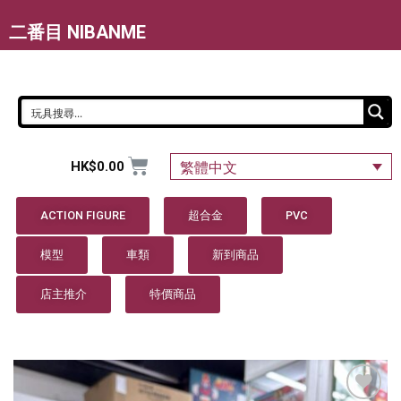
二番目 NIBANME
HK$
0.00
繁體中文
ACTION FIGURE
超合金
PVC
模型
車類
新到商品
店主推介
特價商品