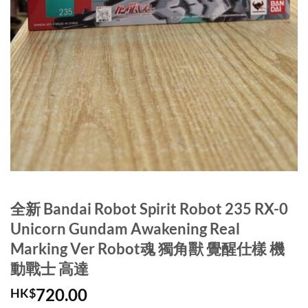
全新 Bandai Robot Spirit Robot 235 RX-0
Unicorn Gundam Awakening Real
Marking Ver Robot魂 獨角獸 覺醒仕樣 機
動戰士 高達
720.00
HK$