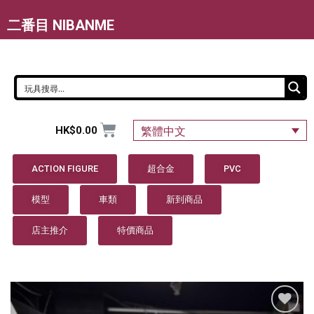
二番目 NIBANME
HK$
0.00
繁體中文
ACTION FIGURE
超合金
PVC
模型
車類
新到商品
店主推介
特價商品