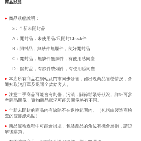
商品狀態
♦
商品狀態說明：
........
S：全新未開封品
........
A：開封品，未使用品/只開封Check件
........
B：開封品，無缺件無爛件，良好開封品
........
C：開封品，無缺件無爛件，有使用感同塵
........
D：開封品，有缺件或爛件，有使用感同塵
♦
本店所有商品在網站及門市同步發售，如出現商品售罄情況，會
通知取消訂單及退還全款給客人。
♦
注意二手商品可能會有劃傷，污漬，關節鬆緊等狀況。詳細可參
考商品圖像，實物商品狀況可能與圖像略有不同。
♦
全新未開封的商品內有缺陷不在退換範圍內。（包括由製造商檢
查的雙膠紙粘貼）
♦
商品運輸過程中可能會損壞，包裝產品的角位有機會磨損，請諒
解後購買。