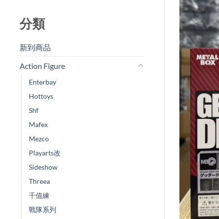
分類
新到商品​
Action Figure
Enterbay
Hottoys
Shf
Mafex
Mezco
Playarts改
Sideshow
Threea
千值練
戰隊系列