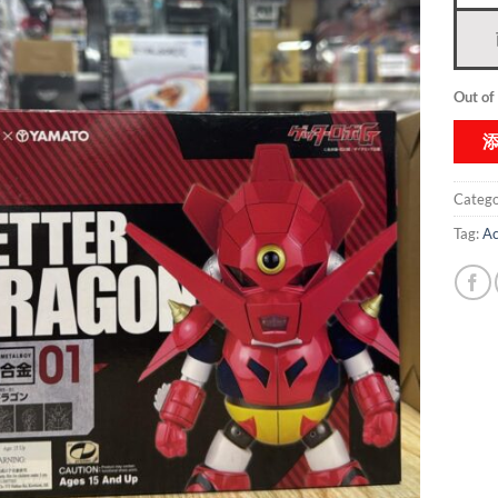
Out of
Catego
Tag:
Ac