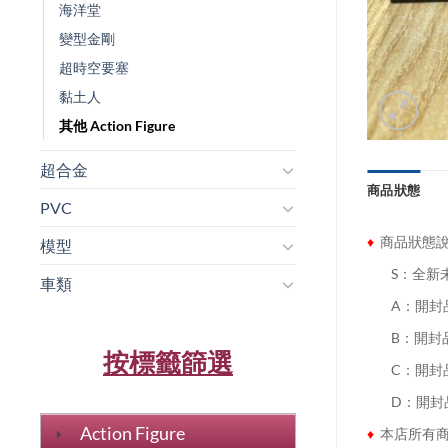
海洋堂
變型金剛
超時空要塞
黏土人
其他 Action Figure
超合金
商品狀態
PVC
♦
商品狀態
模型
........
S：全新
車類
........
A：開封
........
B：開封
按標籤篩選
........
C：開封
........
D：開封
Action Figure
♦
本店所有商