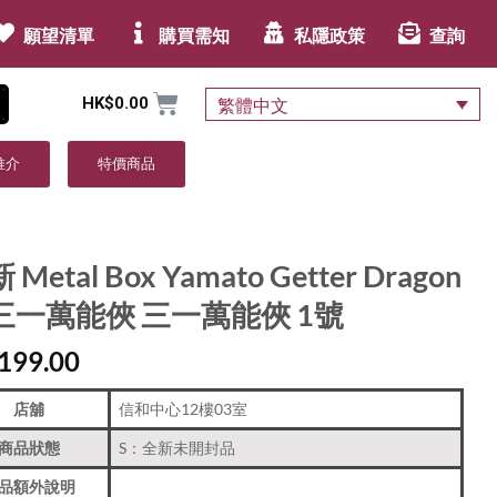
願望清單
購買需知
私隱政策
查詢
HK$
0.00
繁體中文
推介
特價商品
 Metal Box Yamato Getter Dragon
三一萬能俠 三一萬能俠 1號
199.00
店舖
信和中心12樓03室
商品狀態
S：全新未開封品
品額外說明