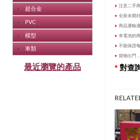
♦
注意二手商
超合金
♦
全新未開封
PVC
♦
商品運輸過
模型
♦
有電池的商
♦
不能保證每
車類
♦
貨物出門，
最近瀏覽的產品
*
對查
RELATE