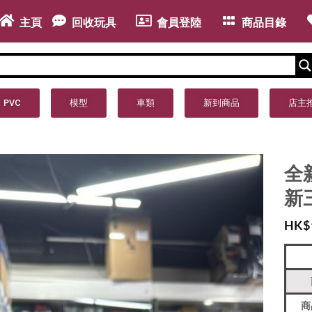
主頁
回收玩具
會員登陸
商品目錄
PVC
模型
車類
新到商品
店主
全新
新
HK$
商