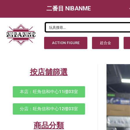
二番目 NIBANME
ACTION FIGURE
超合金
按店舖篩選
本店：旺角信和中心11樓03室
分店：旺角信和中心12樓03室
商品分類