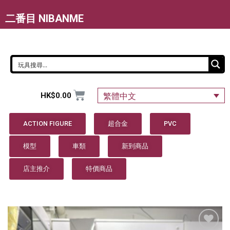
二番目 NIBANME
HK$
0.00
繁體中文
ACTION FIGURE
超合金
PVC
模型
車類
新到商品
店主推介
特價商品