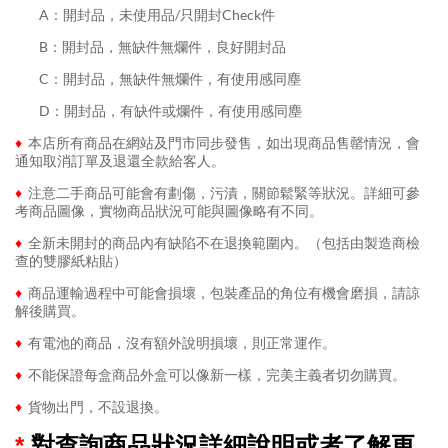
........
A：開封品，未使用品/只開封Check件
........
B：開封品，無缺件無爛件，良好開封品
........
C：開封品，無缺件無爛件，有使用感同塵
........
D：開封品，有缺件或爛件，有使用感同塵
♦
本店所有商品在網站及門市同步發售，如出現商品售罄情況，會
通知取消訂單及退還全款給客人。
♦
注意二手商品可能會有劃傷，污漬，關節鬆緊等狀況。詳細可參
考商品圖像，實物商品狀況可能與圖像略有不同。
♦
全新未開封的商品內有缺陷不在退換範圍內。（包括由製造商檢
查的雙膠紙粘貼）
♦
商品運輸過程中可能會損壞，包裝產品的角位有機會磨損，請諒
解後購買。
♦
有電池的商品，沒有額外說明損壞，則正常運作。
♦
不能保證每盒商品外盒可以像新一樣，完美主義者切勿購買。
♦
貨物出門，不設退換。
*
對查詢商品狀況詳細說明或者了解更