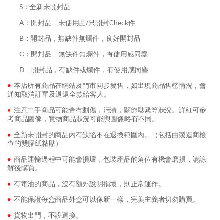
........
S：全新未開封品
........
A：開封品，未使用品/只開封Check件
........
B：開封品，無缺件無爛件，良好開封品
........
C：開封品，無缺件無爛件，有使用感同塵
........
D：開封品，有缺件或爛件，有使用感同塵
♦
本店所有商品在網站及門市同步發售，如出現商品售罄情況，會
通知取消訂單及退還全款給客人。
♦
注意二手商品可能會有劃傷，污漬，關節鬆緊等狀況。詳細可參
考商品圖像，實物商品狀況可能與圖像略有不同。
♦
全新未開封的商品內有缺陷不在退換範圍內。（包括由製造商檢
查的雙膠紙粘貼）
♦
商品運輸過程中可能會損壞，包裝產品的角位有機會磨損，請諒
解後購買。
♦
有電池的商品，沒有額外說明損壞，則正常運作。
♦
不能保證每盒商品外盒可以像新一樣，完美主義者切勿購買。
♦
貨物出門，不設退換。