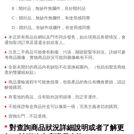
........
B：開封品，無缺件無爛件，良好開封品
........
C：開封品，無缺件無爛件，有使用感同塵
........
D：開封品，有缺件或爛件，有使用感同塵
♦
本店所有商品在網站及門市同步發售，如出現商品售罄情況，會
通知取消訂單及退還全款給客人。
♦
注意二手商品可能會有劃傷，污漬，關節鬆緊等狀況。詳細可參
考商品圖像，實物商品狀況可能與圖像略有不同。
♦
全新未開封的商品內有缺陷不在退換範圍內。（包括由製造商檢
查的雙膠紙粘貼）
♦
商品運輸過程中可能會損壞，包裝產品的角位有機會磨損，請諒
解後購買。
♦
有電池的商品，沒有額外說明損壞，則正常運作。
♦
不能保證每盒商品外盒可以像新一樣，完美主義者切勿購買。
♦
貨物出門，不設退換。
*
對查詢商品狀況詳細說明或者了解更