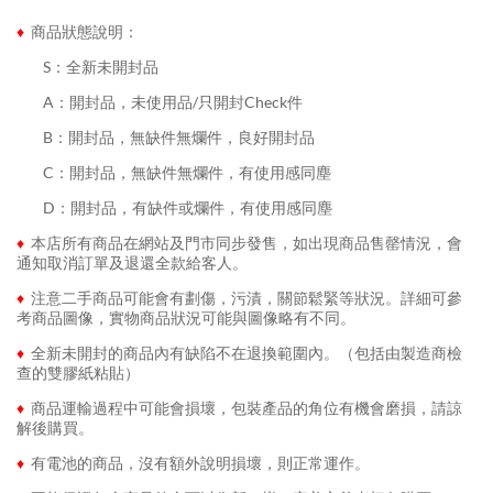
♦
商品狀態說明：
........
S：全新未開封品
........
A：開封品，未使用品/只開封Check件
........
B：開封品，無缺件無爛件，良好開封品
........
C：開封品，無缺件無爛件，有使用感同塵
........
D：開封品，有缺件或爛件，有使用感同塵
♦
本店所有商品在網站及門市同步發售，如出現商品售罄情況，會
通知取消訂單及退還全款給客人。
♦
注意二手商品可能會有劃傷，污漬，關節鬆緊等狀況。詳細可參
考商品圖像，實物商品狀況可能與圖像略有不同。
♦
全新未開封的商品內有缺陷不在退換範圍內。（包括由製造商檢
查的雙膠紙粘貼）
♦
商品運輸過程中可能會損壞，包裝產品的角位有機會磨損，請諒
解後購買。
♦
有電池的商品，沒有額外說明損壞，則正常運作。