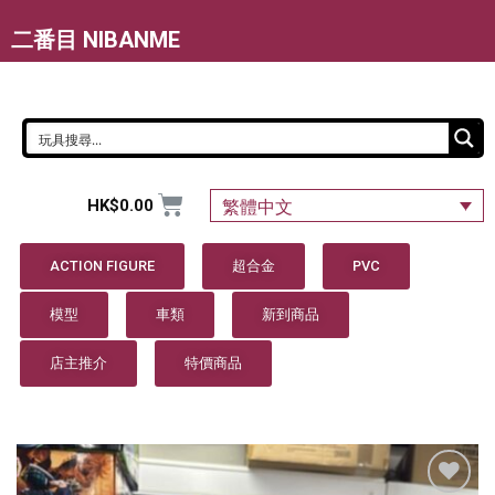
二番目 NIBANME
HK$
0.00
繁體中文
ACTION FIGURE
超合金
PVC
模型
車類
新到商品
店主推介
特價商品