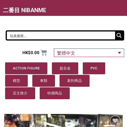
二番目 NIBANME
HK$
0.00
繁體中文
ACTION FIGURE
超合金
PVC
模型
車類
新到商品
店主推介
特價商品