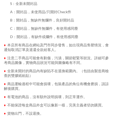
........
S：全新未開封品
........
A：開封品，未使用品/只開封Check件
........
B：開封品，無缺件無爛件，良好開封品
........
C：開封品，無缺件無爛件，有使用感同塵
........
D：開封品，有缺件或爛件，有使用感同塵
♦
本店所有商品在網站及門市同步發售，如出現商品售罄情況，會
通知取消訂單及退還全款給客人。
♦
注意二手商品可能會有劃傷，污漬，關節鬆緊等狀況。詳細可參
考商品圖像，實物商品狀況可能與圖像略有不同。
♦
全新未開封的商品內有缺陷不在退換範圍內。（包括由製造商檢
查的雙膠紙粘貼）
♦
商品運輸過程中可能會損壞，包裝產品的角位有機會磨損，請諒
解後購買。
♦
有電池的商品，沒有額外說明損壞，則正常運作。
♦
不能保證每盒商品外盒可以像新一樣，完美主義者切勿購買。
♦
貨物出門，不設退換。