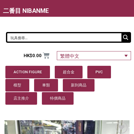
二番目 NIBANME
HK$
0.00
繁體中文
ACTION FIGURE
超合金
PVC
模型
車類
新到商品
店主推介
特價商品