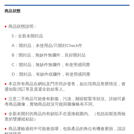
商品狀態
♦
商品狀態說明：
........
S：全新未開封品
........
A：開封品，未使用品/只開封Check件
........
B：開封品，無缺件無爛件，良好開封品
........
C：開封品，無缺件無爛件，有使用感同塵
........
D：開封品，有缺件或爛件，有使用感同塵
♦
本店所有商品在網站及門市同步發售，如出現商品售罄情況，會
通知取消訂單及退還全款給客人。
♦
注意二手商品可能會有劃傷，污漬，關節鬆緊等狀況。詳細可參
考商品圖像，實物商品狀況可能與圖像略有不同。
♦
全新未開封的商品內有缺陷不在退換範圍內。（包括由製造商檢
查的雙膠紙粘貼）
♦
商品運輸過程中可能會損壞，包裝產品的角位有機會磨損，請諒
解後購買。