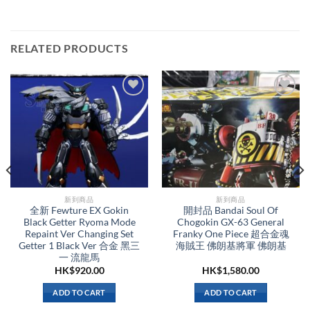
RELATED PRODUCTS
新到商品​
新到商品​
全新 Fewture EX Gokin
開封品 Bandai Soul Of
Black Getter Ryoma Mode
Chogokin GX-63 General
Repaint Ver Changing Set
Franky One Piece 超合金魂
Getter 1 Black Ver 合金 黑三
海賊王 佛朗基將軍 佛朗基
一 流龍馬
HK$
920.00
HK$
1,580.00
ADD TO CART
ADD TO CART