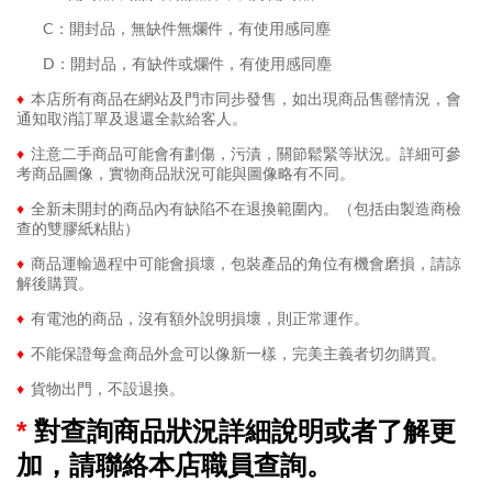
........
C：開封品，無缺件無爛件，有使用感同塵
........
D：開封品，有缺件或爛件，有使用感同塵
♦
本店所有商品在網站及門市同步發售，如出現商品售罄情況，會
通知取消訂單及退還全款給客人。
♦
注意二手商品可能會有劃傷，污漬，關節鬆緊等狀況。詳細可參
考商品圖像，實物商品狀況可能與圖像略有不同。
♦
全新未開封的商品內有缺陷不在退換範圍內。（包括由製造商檢
查的雙膠紙粘貼）
♦
商品運輸過程中可能會損壞，包裝產品的角位有機會磨損，請諒
解後購買。
♦
有電池的商品，沒有額外說明損壞，則正常運作。
♦
不能保證每盒商品外盒可以像新一樣，完美主義者切勿購買。
♦
貨物出門，不設退換。
*
對查詢商品狀況詳細說明或者了解更
加，請聯絡本店職員查詢。