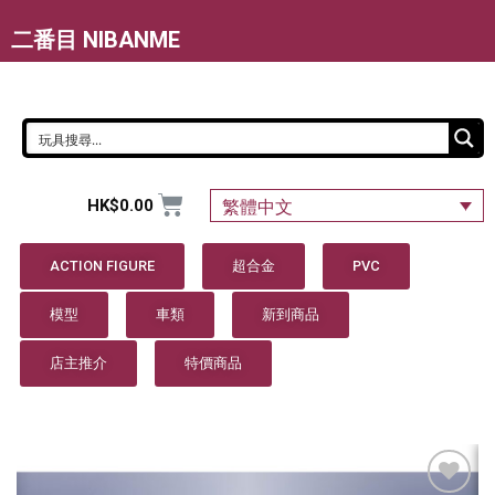
二番目 NIBANME
HK$
0.00
繁體中文
ACTION FIGURE
超合金
PVC
模型
車類
新到商品
店主推介
特價商品