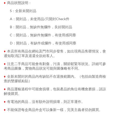
♦
商品狀態說明：
........
S：全新未開封品
........
A：開封品，未使用品/只開封Check件
........
B：開封品，無缺件無爛件，良好開封品
........
C：開封品，無缺件無爛件，有使用感同塵
........
D：開封品，有缺件或爛件，有使用感同塵
♦
本店所有商品在網站及門市同步發售，如出現商品售罄情況，會
通知取消訂單及退還全款給客人。
♦
注意二手商品可能會有劃傷，污漬，關節鬆緊等狀況。詳細可參
考商品圖像，實物商品狀況可能與圖像略有不同。
♦
全新未開封的商品內有缺陷不在退換範圍內。（包括由製造商檢
查的雙膠紙粘貼）
♦
商品運輸過程中可能會損壞，包裝產品的角位有機會磨損，請諒
解後購買。
♦
有電池的商品，沒有額外說明損壞，則正常運作。
♦
不能保證每盒商品外盒可以像新一樣，完美主義者切勿購買。