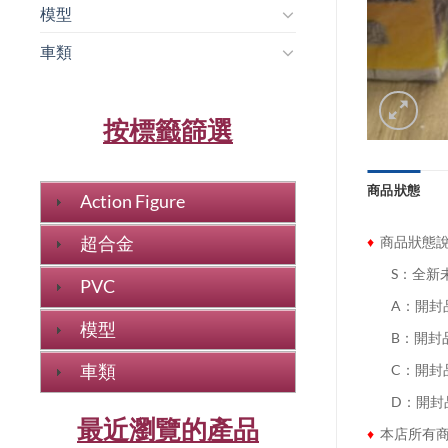
模型
車類
按標籤篩選
商品狀態
Action Figure
♦
商品狀態
超合金
........
S：全新
PVC
........
A：開封
模型
........
B：開封
車類
........
C：開封
........
D：開封
最近瀏覽的產品
♦
本店所有商