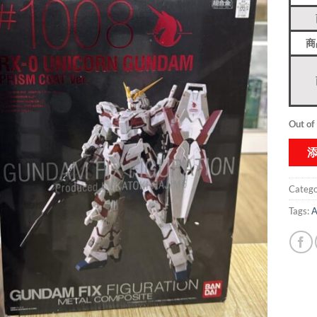
商
Out of
Catego
Tags:
A