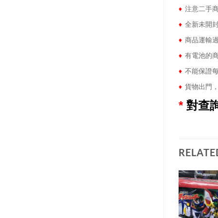
♦
注意二手商
♦
全新未開封
♦
商品運輸過
♦
有電池的商
♦
不能保證每
♦
貨物出門，
*
對查
RELATE