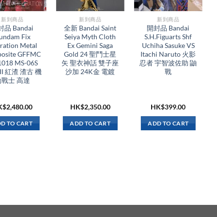
新到商品​
新到商品​
新到商品​
品 Bandai
全新 Bandai Saint
開封品 Bandai
undam Fix
Seiya Myth Cloth
S.H.Figuarts Shf
ration Metal
Ex Gemini Saga
Uchiha Sasuke VS
osite GFFMC
Gold 24 聖鬥士星
Itachi Naruto 火影
 1018 MS-06S
矢 聖衣神話 雙子座
忍者 宇智波佐助 鼬
 II 紅渣 渣古 機
沙加 24K金 電鍍
戰
動戰士 高達
K$
2,480.00
HK$
2,350.00
HK$
399.00
D TO CART
ADD TO CART
ADD TO CART