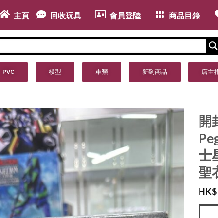
主頁
回收玩具
會員登陸
商品目錄
PVC
模型
車類
新到商品
店主
開封品
Peg
士
聖
HK$