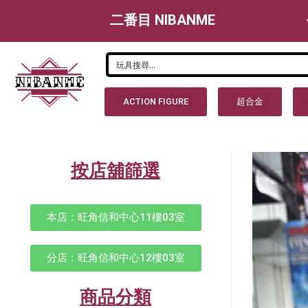
二番目 NIBANME
ACTION FIGURE
超合金
按店舖篩選
本店：旺角信和中心11樓03室
分店：旺角信和中心12樓03室
商品分類