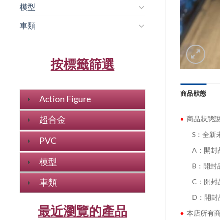
模型
車類
按標籤篩選
商品狀態
Action Figure
♦
商品狀態
超合金
........
S：全新
PVC
........
A：開封
模型
........
B：開封
車類
........
C：開封
........
D：開封
最近瀏覽的產品
♦
本店所有商