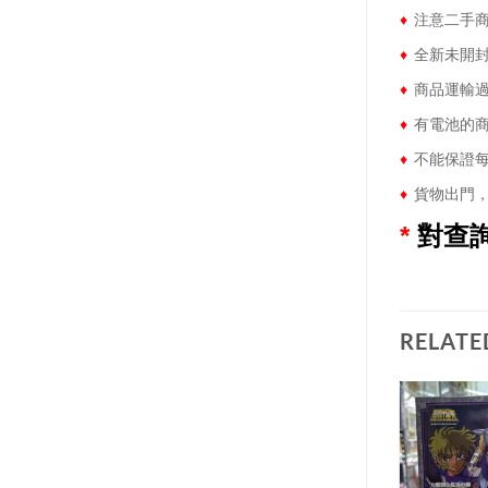
♦
注意二手商
♦
全新未開封
♦
商品運輸過
♦
有電池的商
♦
不能保證每
♦
貨物出門，
*
對查
RELATE