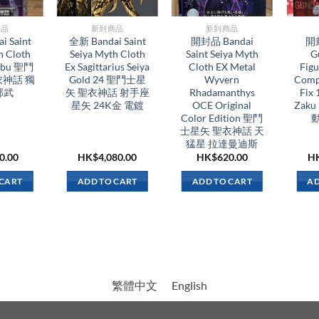
品​
新到商品​
新到商品​
i Saint
全新 Bandai Saint
開封品 Bandai
開封
h Cloth
Seiya Myth Cloth
Saint Seiya Myth
G
Jabu 聖鬥
Ex Sagittarius Seiya
Cloth EX Metal
Figu
衣神話 獨
Gold 24 聖鬥士星
Wyvern
Comp
邪武
矢 聖衣神話 射手座
Rhadamanthys
Fix
星矢 24K金 電鍍
OCE Original
Zaku
Color Edition 聖鬥
士星矢 聖衣神話 天
猛星 拉達曼迪斯
0.00
HK$
4,080.00
HK$
620.00
H
 CART
ADD TO CART
ADD TO CART
AD
繁體中文
English