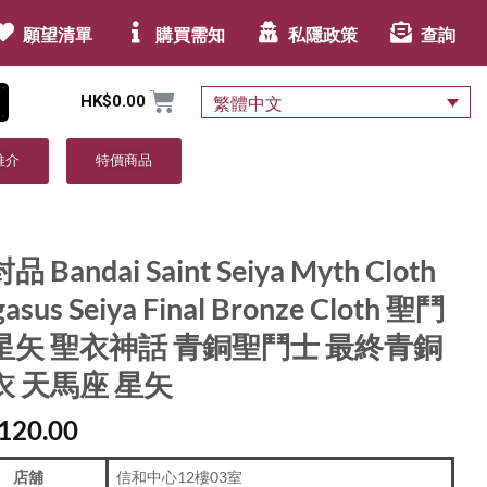
願望清單
購買需知
私隱政策
查詢
HK$
0.00
繁體中文
推介
特價商品
 Bandai Saint Seiya Myth Cloth
asus Seiya Final Bronze Cloth 聖鬥
星矢 聖衣神話 青銅聖鬥士 最終青銅
衣 天馬座 星矢
120.00
店舖
信和中心12樓03室