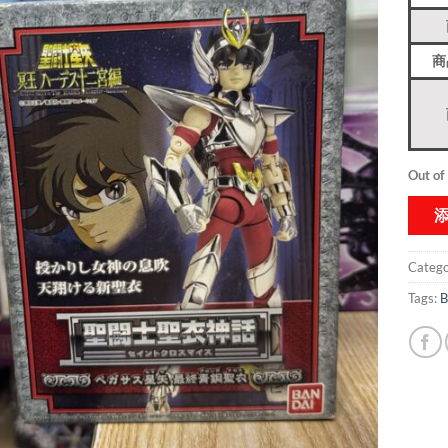
商
Out of
Catego
Tags:
B