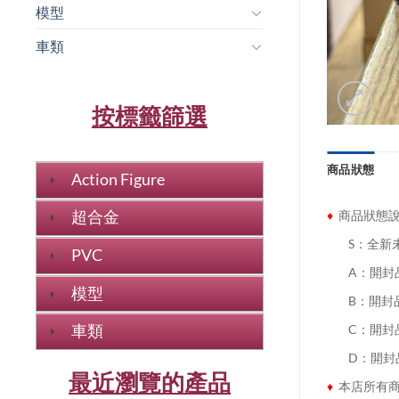
模型
車類
按標籤篩選
商品狀態
Action Figure
♦
商品狀態
超合金
........
S：全新
PVC
........
A：開封
模型
........
B：開封
車類
........
C：開封
........
D：開封
最近瀏覽的產品
♦
本店所有商