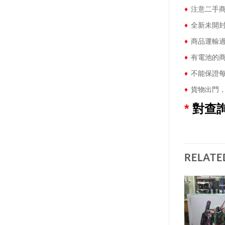
♦
注意二手商
♦
全新未開封
♦
商品運輸過
♦
有電池的商
♦
不能保證每
♦
貨物出門，
*
對查
RELATE