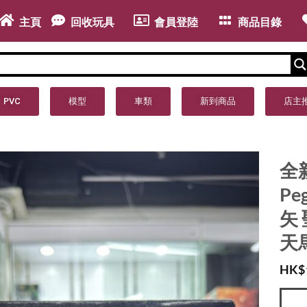
主頁
回收玩具
會員登陸
商品目錄
PVC
模型
車類
新到商品
店主
全新 
Pe
矢
天
HK$