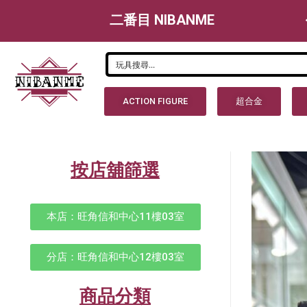
二番目 NIBANME
ACTION FIGURE
超合金
按店舖篩選
本店：旺角信和中心11樓03室
分店：旺角信和中心12樓03室
商品分類