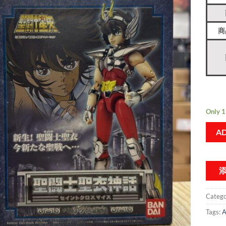
商
Only 1 
AD
Catego
Tags:
A