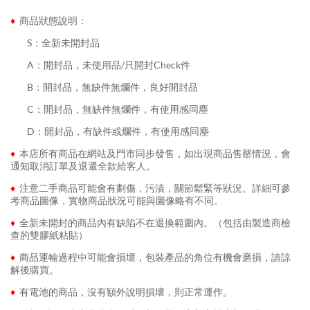
♦
商品狀態說明：
........
S：全新未開封品
........
A：開封品，未使用品/只開封Check件
........
B：開封品，無缺件無爛件，良好開封品
........
C：開封品，無缺件無爛件，有使用感同塵
........
D：開封品，有缺件或爛件，有使用感同塵
♦
本店所有商品在網站及門市同步發售，如出現商品售罄情況，會
通知取消訂單及退還全款給客人。
♦
注意二手商品可能會有劃傷，污漬，關節鬆緊等狀況。詳細可參
考商品圖像，實物商品狀況可能與圖像略有不同。
♦
全新未開封的商品內有缺陷不在退換範圍內。（包括由製造商檢
查的雙膠紙粘貼）
♦
商品運輸過程中可能會損壞，包裝產品的角位有機會磨損，請諒
解後購買。
♦
有電池的商品，沒有額外說明損壞，則正常運作。