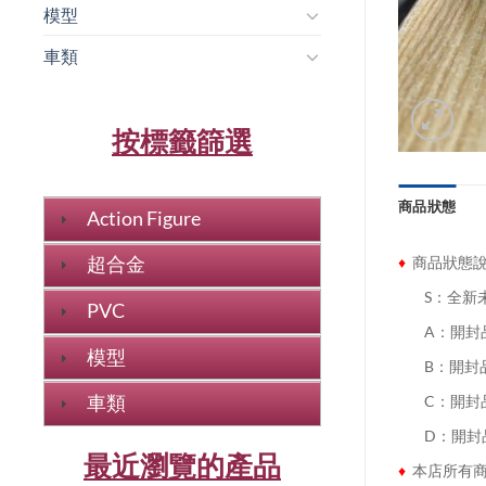
模型
車類
按標籤篩選
商品狀態
Action Figure
♦
商品狀態
超合金
........
S：全新
PVC
........
A：開封
模型
........
B：開封
車類
........
C：開封
........
D：開封
最近瀏覽的產品
♦
本店所有商