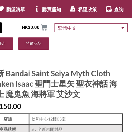
願望清單
購買需知
私隱政策
查詢
HK$
0.00
繁體中文
推介
特價商品
Bandai Saint Seiya Myth Cloth
aken Isaac 聖鬥士星矢 聖衣神話 海
士 魔鬼魚 海將軍 艾沙文
150.00
店舖
信和中心12樓03室
商品狀態
S：全新未開封品