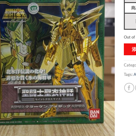
商
Out of
Catego
Tags:
A