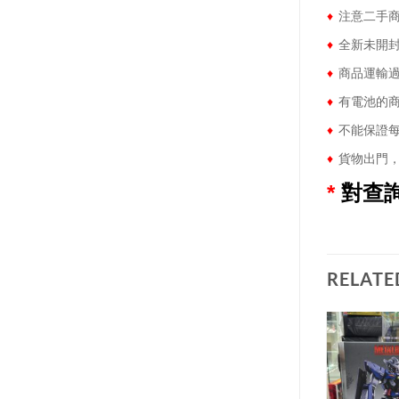
♦
注意二手商
♦
全新未開封
♦
商品運輸過
♦
有電池的商
♦
不能保證每
♦
貨物出門，
*
對查
RELATE