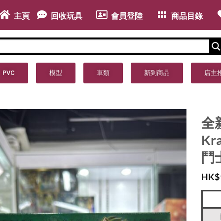
主頁
回收玩具
會員登陸
商品目錄
PVC
模型
車類
新到商品
店主
全新 
Kr
鬥
HK$