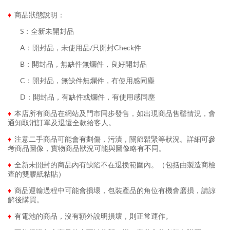
♦
商品狀態說明：
........
S：全新未開封品
........
A：開封品，未使用品/只開封Check件
........
B：開封品，無缺件無爛件，良好開封品
........
C：開封品，無缺件無爛件，有使用感同塵
........
D：開封品，有缺件或爛件，有使用感同塵
♦
本店所有商品在網站及門市同步發售，如出現商品售罄情況，會
通知取消訂單及退還全款給客人。
♦
注意二手商品可能會有劃傷，污漬，關節鬆緊等狀況。詳細可參
考商品圖像，實物商品狀況可能與圖像略有不同。
♦
全新未開封的商品內有缺陷不在退換範圍內。（包括由製造商檢
查的雙膠紙粘貼）
♦
商品運輸過程中可能會損壞，包裝產品的角位有機會磨損，請諒
解後購買。
♦
有電池的商品，沒有額外說明損壞，則正常運作。