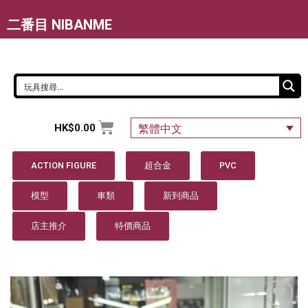
二番目 NIBANME
HK$
0.00
繁體中文
ACTION FIGURE
超合金
PVC
模型
車類
新到商品
店主推介
特價商品