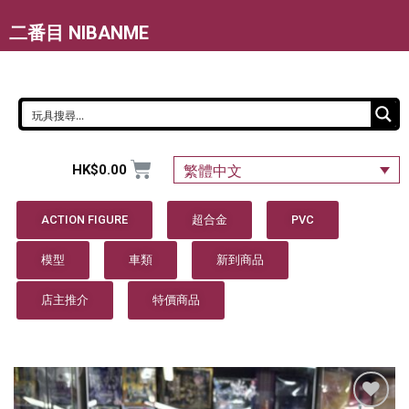
二番目 NIBANME
HK$
0.00
繁體中文
ACTION FIGURE
超合金
PVC
模型
車類
新到商品
店主推介
特價商品