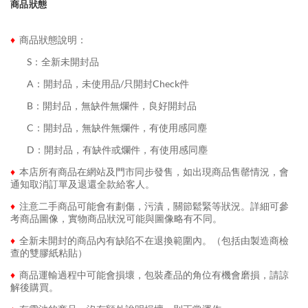
商品狀態
♦
商品狀態說明：
........
S：全新未開封品
........
A：開封品，未使用品/只開封Check件
........
B：開封品，無缺件無爛件，良好開封品
........
C：開封品，無缺件無爛件，有使用感同塵
........
D：開封品，有缺件或爛件，有使用感同塵
♦
本店所有商品在網站及門市同步發售，如出現商品售罄情況，會
通知取消訂單及退還全款給客人。
♦
注意二手商品可能會有劃傷，污漬，關節鬆緊等狀況。詳細可參
考商品圖像，實物商品狀況可能與圖像略有不同。
♦
全新未開封的商品內有缺陷不在退換範圍內。（包括由製造商檢
查的雙膠紙粘貼）
♦
商品運輸過程中可能會損壞，包裝產品的角位有機會磨損，請諒
解後購買。