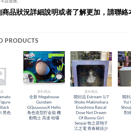
不設退換。
詢商品狀況詳細說明或者了解更加，請聯絡
D PRODUCTS
品​
新到商品​
新到商品​
mato
全新 Megahouse
開封品 Estream 1/7
開封品
Figure
Gundam
Shoko Makinohara
Yui
Black
GQuuuuuuX Hello
Enoshima Rascal
Sho
ell 黑色
角色造型貯金箱 機
Dose Not Dream
對
動戰士 高達 哈囉
Of Bunny Girl
Senpai 牧之原翔子
江之電 青春豬頭少