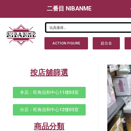
二番目 NIBANME
ACTION FIGURE
超合金
按店舖篩選
本店：旺角信和中心11樓03室
分店：旺角信和中心12樓03室
商品分類