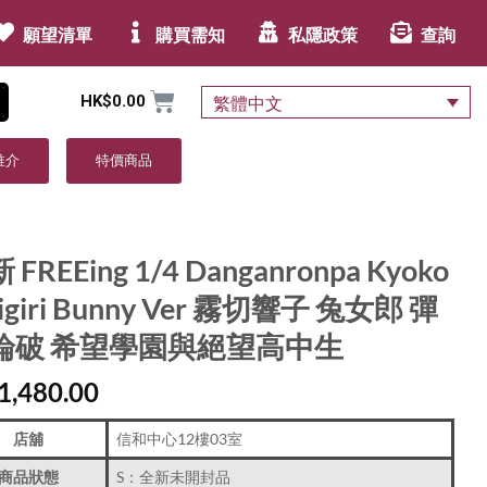
願望清單
購買需知
私隱政策
查詢
HK$
0.00
繁體中文
推介
特價商品
 FREEing 1/4 Danganronpa Kyoko
rigiri Bunny Ver 霧切響子 兔女郎 彈
論破 希望學園與絕望高中生
1,480.00
店舖
信和中心12樓03室
商品狀態
S：全新未開封品