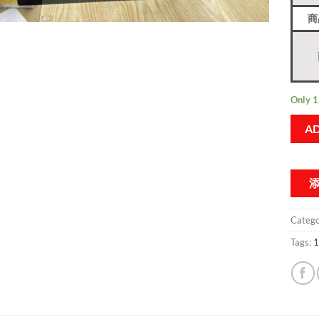
商
Only 1 
AD
Catego
Tags:
1