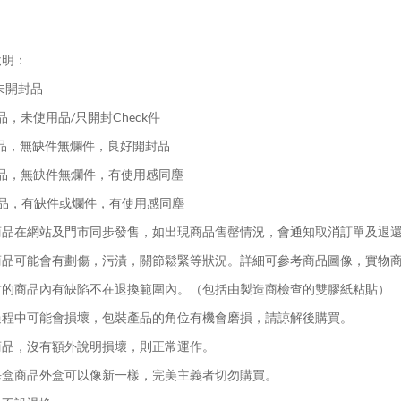
說明：
未開封品
品，未使用品/只開封Check件
品，無缺件無爛件，良好開封品
品，無缺件無爛件，有使用感同塵
品，有缺件或爛件，有使用感同塵
品在網站及門市同步發售，如出現商品售罄情況，會通知取消訂單及退
品可能會有劃傷，污漬，關節鬆緊等狀況。詳細可參考商品圖像，實物
的商品內有缺陷不在退換範圍內。（包括由製造商檢查的雙膠紙粘貼）
程中可能會損壞，包裝產品的角位有機會磨損，請諒解後購買。
品，沒有額外說明損壞，則正常運作。
盒商品外盒可以像新一樣，完美主義者切勿購買。