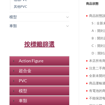
商品狀態
其他PVC
♦
商品狀態
模型
........
S：全新
車類
........
A：開封
........
B：開封
按標籤篩選
........
C：開封
........
D：開封
Action Figure
♦
本店所有商
♦
注意二手商
超合金
♦
全新未開封
PVC
♦
商品運輸過
模型
♦
有電池的商
♦
不能保證每
車類