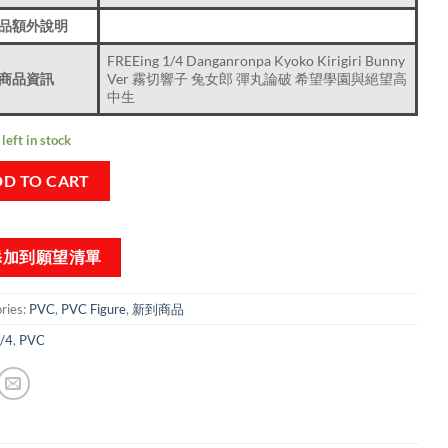
品額外說明
FREEing 1/4 Danganronpa Kyoko Kirigiri Bunny
商品資訊
Ver 霧切響子 兔女郎 彈丸論破 希望學園與絕望高
中生
left in stock
D TO CART
添加到願望清單
ries:
PVC
,
PVC Figure
,
新到商品​
/4
,
PVC