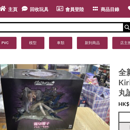
主頁
回收玩具
會員登陸
商品目錄
PVC
模型
車類
新到商品
店主
全新
Ki
丸
HK$