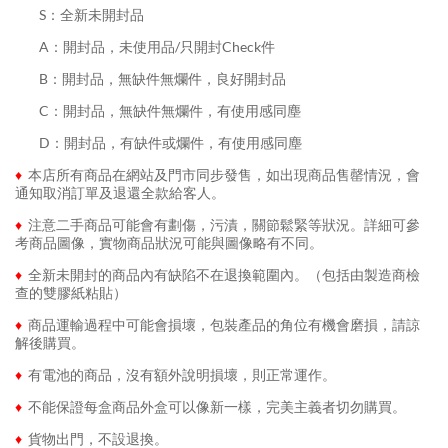
........
S：全新未開封品
........
A：開封品，未使用品/只開封Check件
........
B：開封品，無缺件無爛件，良好開封品
........
C：開封品，無缺件無爛件，有使用感同塵
........
D：開封品，有缺件或爛件，有使用感同塵
♦
本店所有商品在網站及門市同步發售，如出現商品售罄情況，會
通知取消訂單及退還全款給客人。
♦
注意二手商品可能會有劃傷，污漬，關節鬆緊等狀況。詳細可參
考商品圖像，實物商品狀況可能與圖像略有不同。
♦
全新未開封的商品內有缺陷不在退換範圍內。（包括由製造商檢
查的雙膠紙粘貼）
♦
商品運輸過程中可能會損壞，包裝產品的角位有機會磨損，請諒
解後購買。
♦
有電池的商品，沒有額外說明損壞，則正常運作。
♦
不能保證每盒商品外盒可以像新一樣，完美主義者切勿購買。
♦
貨物出門，不設退換。