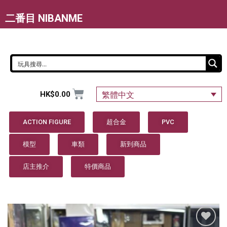
二番目 NIBANME
HK$
0.00
繁體中文
ACTION FIGURE
超合金
PVC
模型
車類
新到商品
店主推介
特價商品