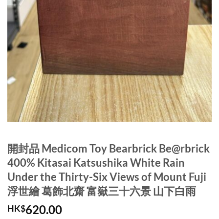
開封品 Medicom Toy Bearbrick Be@rbrick
400% Kitasai Katsushika White Rain
Under the Thirty-Six Views of Mount Fuji
浮世繪 葛飾北齋 富嶽三十六景 山下白雨
620.00
HK$