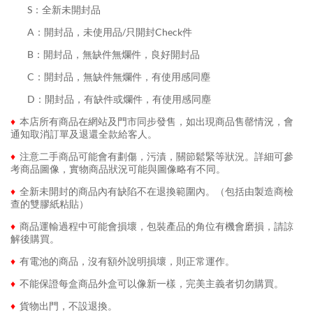
........
S：全新未開封品
........
A：開封品，未使用品/只開封Check件
........
B：開封品，無缺件無爛件，良好開封品
........
C：開封品，無缺件無爛件，有使用感同塵
........
D：開封品，有缺件或爛件，有使用感同塵
♦
本店所有商品在網站及門市同步發售，如出現商品售罄情況，會
通知取消訂單及退還全款給客人。
♦
注意二手商品可能會有劃傷，污漬，關節鬆緊等狀況。詳細可參
考商品圖像，實物商品狀況可能與圖像略有不同。
♦
全新未開封的商品內有缺陷不在退換範圍內。（包括由製造商檢
查的雙膠紙粘貼）
♦
商品運輸過程中可能會損壞，包裝產品的角位有機會磨損，請諒
解後購買。
♦
有電池的商品，沒有額外說明損壞，則正常運作。
♦
不能保證每盒商品外盒可以像新一樣，完美主義者切勿購買。
♦
貨物出門，不設退換。