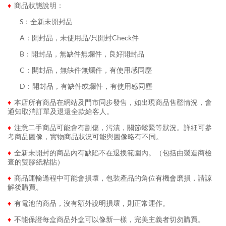
♦
商品狀態說明：
........
S：全新未開封品
........
A：開封品，未使用品/只開封Check件
........
B：開封品，無缺件無爛件，良好開封品
........
C：開封品，無缺件無爛件，有使用感同塵
........
D：開封品，有缺件或爛件，有使用感同塵
♦
本店所有商品在網站及門市同步發售，如出現商品售罄情況，會
通知取消訂單及退還全款給客人。
♦
注意二手商品可能會有劃傷，污漬，關節鬆緊等狀況。詳細可參
考商品圖像，實物商品狀況可能與圖像略有不同。
♦
全新未開封的商品內有缺陷不在退換範圍內。（包括由製造商檢
查的雙膠紙粘貼）
♦
商品運輸過程中可能會損壞，包裝產品的角位有機會磨損，請諒
解後購買。
♦
有電池的商品，沒有額外說明損壞，則正常運作。
♦
不能保證每盒商品外盒可以像新一樣，完美主義者切勿購買。