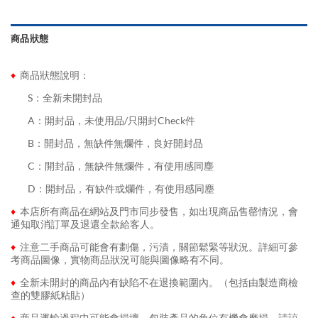
商品狀態
♦
商品狀態說明：
........
S：全新未開封品
........
A：開封品，未使用品/只開封Check件
........
B：開封品，無缺件無爛件，良好開封品
........
C：開封品，無缺件無爛件，有使用感同塵
........
D：開封品，有缺件或爛件，有使用感同塵
♦
本店所有商品在網站及門市同步發售，如出現商品售罄情況，會
通知取消訂單及退還全款給客人。
♦
注意二手商品可能會有劃傷，污漬，關節鬆緊等狀況。詳細可參
考商品圖像，實物商品狀況可能與圖像略有不同。
♦
全新未開封的商品內有缺陷不在退換範圍內。（包括由製造商檢
查的雙膠紙粘貼）
♦
商品運輸過程中可能會損壞，包裝產品的角位有機會磨損，請諒