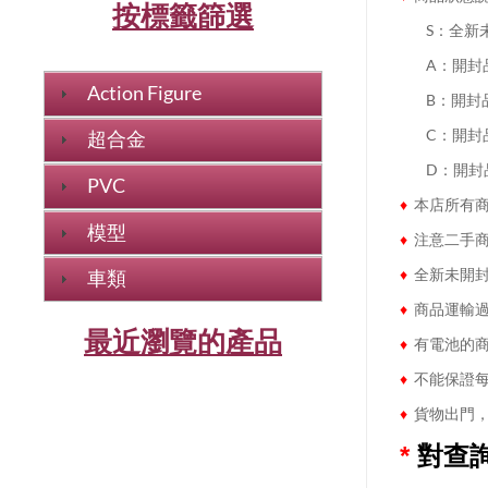
按標籤篩選
........
S：全新
........
A：開封
Action Figure
........
B：開封
........
C：開封
超合金
........
D：開封
PVC
♦
本店所有商
模型
♦
注意二手商
♦
全新未開封
車類
♦
商品運輸過
最近瀏覽的產品
♦
有電池的商
♦
不能保證每
♦
貨物出門，
*
對查