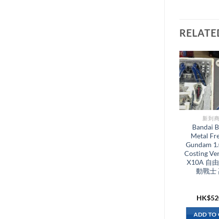
RELATE
新到商品​
新到商
全新 Lego 41101
Bandai B
Heartlake Grand
Metal F
Hotel Friends
Gundam 1.
Costing V
X10A 自
動戰士
HK$
820.00
HK$
52
ADD TO CART
ADD TO