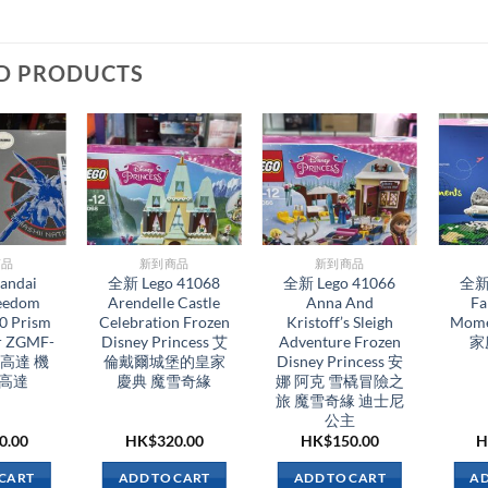
D PRODUCTS
品​
新到商品​
新到商品​
andai
全新 Lego 41068
全新 Lego 41066
全新 
reedom
Arendelle Castle
Anna And
Fa
0 Prism
Celebration Frozen
Kristoff’s Sleigh
Mome
er ZGMF-
Disney Princess 艾
Adventure Frozen
家
由高達 機
倫戴爾城堡的皇家
Disney Princess 安
 高達
慶典 魔雪奇緣
娜 阿克 雪橇冒險之
旅 魔雪奇緣 迪士尼
公主
0.00
HK$
320.00
HK$
150.00
H
 CART
ADD TO CART
ADD TO CART
AD