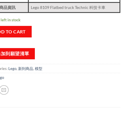
商品資訊
Lego 8109 Flatbed truck Technic 科技卡車
left in stock
D TO CART
添加到願望清單
ries:
Lego
,
新到商品​
,
模型
go