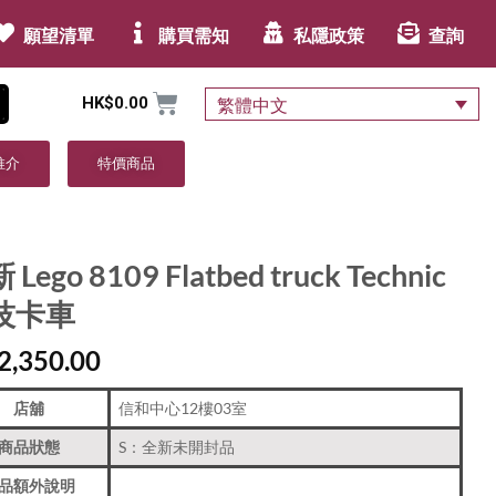
願望清單
購買需知
私隱政策
查詢
HK$
0.00
繁體中文
推介
特價商品
Lego 8109 Flatbed truck Technic
技卡車
2,350.00
店舖
信和中心12樓03室
商品狀態
S：全新未開封品
品額外說明