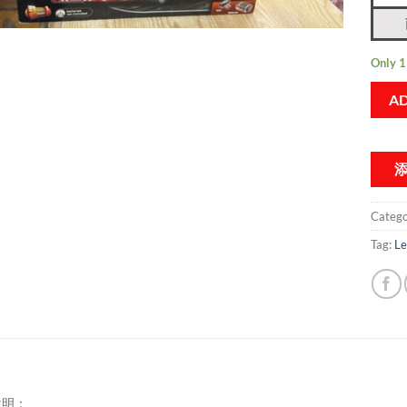
Only 1 
AD
Catego
Tag:
Le
說明：