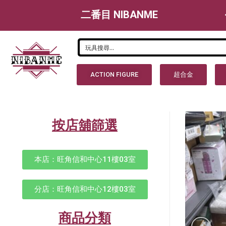
二番目 NIBANME
ACTION FIGURE
超合金
按店舖篩選
本店：旺角信和中心11樓03室
分店：旺角信和中心12樓03室
商品分類