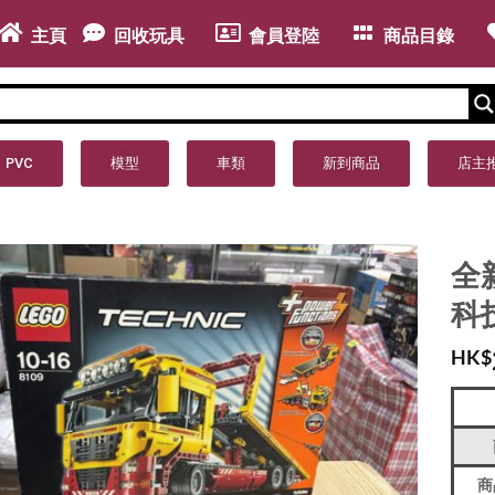
主頁
回收玩具
會員登陸
商品目錄
PVC
模型
車類
新到商品
店主
全新 
科
HK$
商