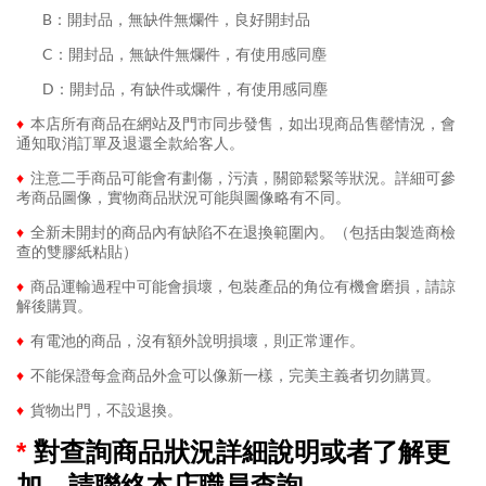
........
B：開封品，無缺件無爛件，良好開封品
........
C：開封品，無缺件無爛件，有使用感同塵
........
D：開封品，有缺件或爛件，有使用感同塵
♦
本店所有商品在網站及門市同步發售，如出現商品售罄情況，會
通知取消訂單及退還全款給客人。
♦
注意二手商品可能會有劃傷，污漬，關節鬆緊等狀況。詳細可參
考商品圖像，實物商品狀況可能與圖像略有不同。
♦
全新未開封的商品內有缺陷不在退換範圍內。（包括由製造商檢
查的雙膠紙粘貼）
♦
商品運輸過程中可能會損壞，包裝產品的角位有機會磨損，請諒
解後購買。
♦
有電池的商品，沒有額外說明損壞，則正常運作。
♦
不能保證每盒商品外盒可以像新一樣，完美主義者切勿購買。
♦
貨物出門，不設退換。
*
對查詢商品狀況詳細說明或者了解更
加，請聯絡本店職員查詢。