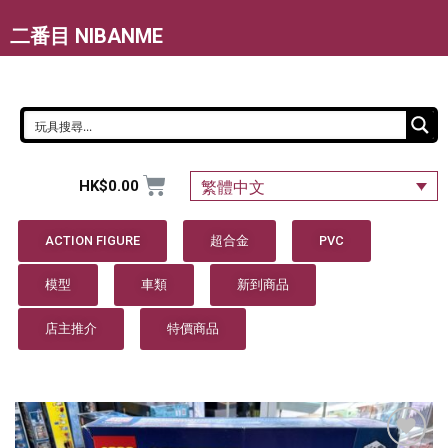
二番目 NIBANME
HK$
0.00
繁體中文
ACTION FIGURE
超合金
PVC
模型
車類
新到商品
店主推介
特價商品