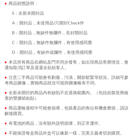
♦
商品狀態說明：
........
S：全新未開封品
........
A：開封品，未使用品/只開封Check件
........
B：開封品，無缺件無爛件，良好開封品
........
C：開封品，無缺件無爛件，有使用感同塵
........
D：開封品，有缺件或爛件，有使用感同塵
♦
本店所有商品在網站及門市同步發售，如出現商品售罄情況，會
通知取消訂單及退還全款給客人。
♦
注意二手商品可能會有劃傷，污漬，關節鬆緊等狀況。詳細可參
考商品圖像，實物商品狀況可能與圖像略有不同。
♦
全新未開封的商品內有缺陷不在退換範圍內。（包括由製造商檢
查的雙膠紙粘貼）
♦
商品運輸過程中可能會損壞，包裝產品的角位有機會磨損，請諒
解後購買。
♦
有電池的商品，沒有額外說明損壞，則正常運作。
♦
不能保證每盒商品外盒可以像新一樣，完美主義者切勿購買。