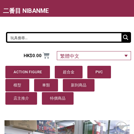
二番目 NIBANME
HK$
0.00
繁體中文
ACTION FIGURE
超合金
PVC
模型
車類
新到商品
店主推介
特價商品