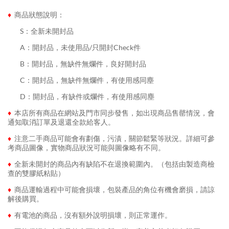
♦
商品狀態說明：
........
S：全新未開封品
........
A：開封品，未使用品/只開封Check件
........
B：開封品，無缺件無爛件，良好開封品
........
C：開封品，無缺件無爛件，有使用感同塵
........
D：開封品，有缺件或爛件，有使用感同塵
♦
本店所有商品在網站及門市同步發售，如出現商品售罄情況，會
通知取消訂單及退還全款給客人。
♦
注意二手商品可能會有劃傷，污漬，關節鬆緊等狀況。詳細可參
考商品圖像，實物商品狀況可能與圖像略有不同。
♦
全新未開封的商品內有缺陷不在退換範圍內。（包括由製造商檢
查的雙膠紙粘貼）
♦
商品運輸過程中可能會損壞，包裝產品的角位有機會磨損，請諒
解後購買。
♦
有電池的商品，沒有額外說明損壞，則正常運作。