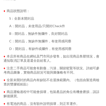
♦
商品狀態說明：
........
S：全新未開封品
........
A：開封品，未使用品/只開封Check件
........
B：開封品，無缺件無爛件，良好開封品
........
C：開封品，無缺件無爛件，有使用感同塵
........
D：開封品，有缺件或爛件，有使用感同塵
♦
本店所有商品在網站及門市同步發售，如出現商品售罄情況，會
通知取消訂單及退還全款給客人。
♦
注意二手商品可能會有劃傷，污漬，關節鬆緊等狀況。詳細可參
考商品圖像，實物商品狀況可能與圖像略有不同。
♦
全新未開封的商品內有缺陷不在退換範圍內。（包括由製造商檢
查的雙膠紙粘貼）
♦
商品運輸過程中可能會損壞，包裝產品的角位有機會磨損，請諒
解後購買。
♦
有電池的商品，沒有額外說明損壞，則正常運作。