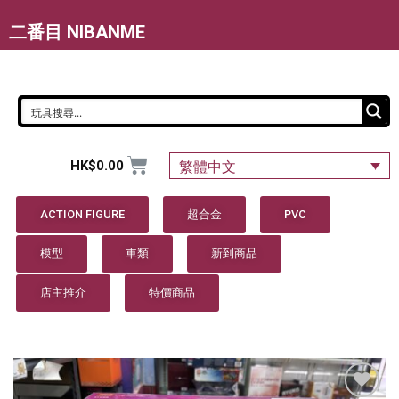
二番目 NIBANME
HK$
0.00
繁體中文
ACTION FIGURE
超合金
PVC
模型
車類
新到商品
店主推介
特價商品