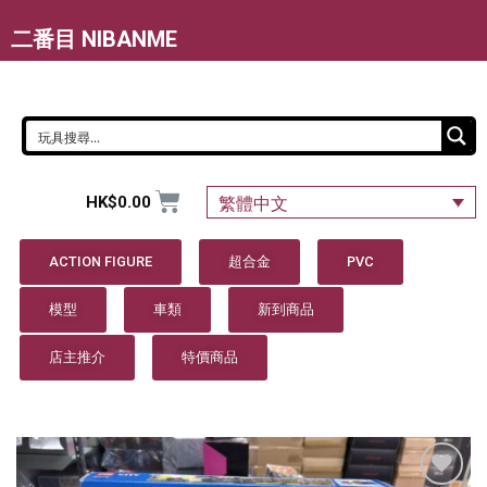
二番目 NIBANME
HK$
0.00
繁體中文
ACTION FIGURE
超合金
PVC
模型
車類
新到商品
店主推介
特價商品