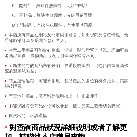
........
B：開封品，無缺件無爛件，良好開封品
........
C：開封品，無缺件無爛件，有使用感同塵
........
D：開封品，有缺件或爛件，有使用感同塵
♦
本店所有商品在網站及門市同步發售，如出現商品售罄情況，會
通知取消訂單及退還全款給客人。
♦
注意二手商品可能會有劃傷，污漬，關節鬆緊等狀況。詳細可參
考商品圖像，實物商品狀況可能與圖像略有不同。
♦
全新未開封的商品內有缺陷不在退換範圍內。（包括由製造商檢
查的雙膠紙粘貼）
♦
商品運輸過程中可能會損壞，包裝產品的角位有機會磨損，請諒
解後購買。
♦
有電池的商品，沒有額外說明損壞，則正常運作。
♦
不能保證每盒商品外盒可以像新一樣，完美主義者切勿購買。
♦
貨物出門，不設退換。
*
對查詢商品狀況詳細說明或者了解更
加，請聯絡本店職員查詢。