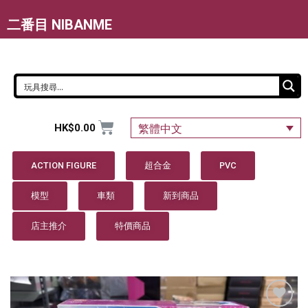
二番目 NIBANME
HK$
0.00
繁體中文
ACTION FIGURE
超合金
PVC
模型
車類
新到商品
店主推介
特價商品