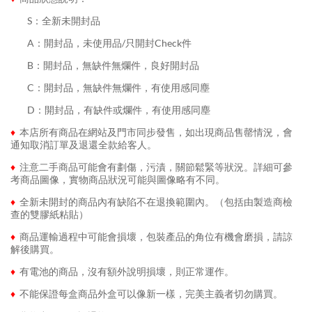
........
S：全新未開封品
........
A：開封品，未使用品/只開封Check件
........
B：開封品，無缺件無爛件，良好開封品
........
C：開封品，無缺件無爛件，有使用感同塵
........
D：開封品，有缺件或爛件，有使用感同塵
♦
本店所有商品在網站及門市同步發售，如出現商品售罄情況，會
通知取消訂單及退還全款給客人。
♦
注意二手商品可能會有劃傷，污漬，關節鬆緊等狀況。詳細可參
考商品圖像，實物商品狀況可能與圖像略有不同。
♦
全新未開封的商品內有缺陷不在退換範圍內。（包括由製造商檢
查的雙膠紙粘貼）
♦
商品運輸過程中可能會損壞，包裝產品的角位有機會磨損，請諒
解後購買。
♦
有電池的商品，沒有額外說明損壞，則正常運作。
♦
不能保證每盒商品外盒可以像新一樣，完美主義者切勿購買。